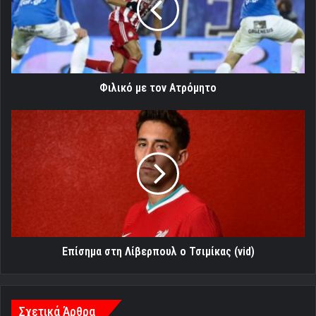
Φιλικό με τον Ατρόμητο
Επίσημα
στη
Λίβερπουλ
ο
Τσιμίκας
(vid)
Επίσημα στη Λίβερπουλ ο Τσιμίκας (vid)
Σχετικά Άρθρα