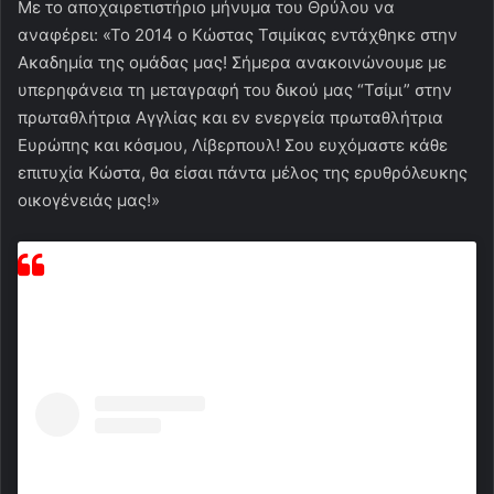
Με το αποχαιρετιστήριο μήνυμα του Θρύλου να
αναφέρει: «Το 2014 ο Κώστας Τσιμίκας εντάχθηκε στην
Ακαδημία της ομάδας μας! Σήμερα ανακοινώνουμε με
υπερηφάνεια τη μεταγραφή του δικού μας “Τσίμι” στην
πρωταθλήτρια Αγγλίας και εν ενεργεία πρωταθλήτρια
Ευρώπης και κόσμου, Λίβερπουλ! Σου ευχόμαστε κάθε
επιτυχία Κώστα, θα είσαι πάντα μέλος της ερυθρόλευκης
οικογένειάς μας!»