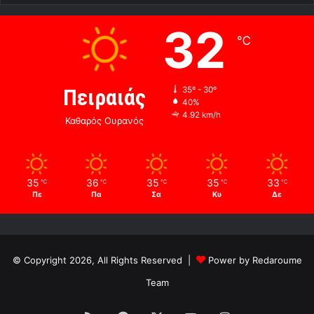
32
℃
Πειραιάς
35º - 30º
40%
4.92 km/h
Καθαρός Ουρανός
35
36
35
35
33
℃
℃
℃
℃
℃
Πε
Πα
Σα
Κυ
Δε
© Copyright 2026, All Rights Reserved |
Power by Redaroume
Team