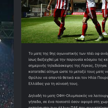
Το ματς της 9ης αγωνιστικής των πλέι οφ αν
ίσως διεξαχθεί με την παρουσία κόσμου τις κε
σημερινής τηλεδιάσκεψης της Λίγκας, ζήτησε
κατατεθεί αίτημα ώστε το μεταξύ τους ματς ν
Θρύλου να απαντά θετικά και τον Ηλία Πουρσ
Ελλάδας για τη σύνεσή τους.
Δηλαδή το ματς ΟΦΗ-Ολυμπιακός να λειτουργή
γήπεδα, σε ένα ποσοστό όσον αφορά στη χωρ
εκπρόσωποι των άλλων ΠΑΕ που συμμετείχαν σ