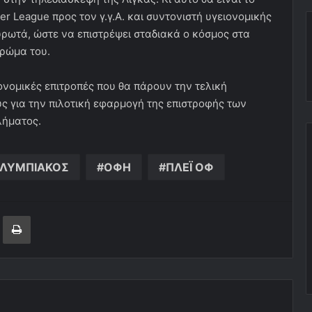
r League προς τον γ.γ.Α. και συντονιστή υγειονομικής
υρωτά, ώστε να επιστρέψει σταδιακά ο κόσμος στα
χρώμα του.
ιονομικές επιτροπές που θα πάρουν την τελική
υς για την πιλοτική εφαρμογή της επιστροφής των
λήματος.
ΛΥΜΠΙΑΚΟΣ
ΟΦΗ
ΠΛΕΪ ΟΦ
ger
ινοποίηση μέσω ηλεκτρονικού ταχυδρομείου
Εκτύπωση