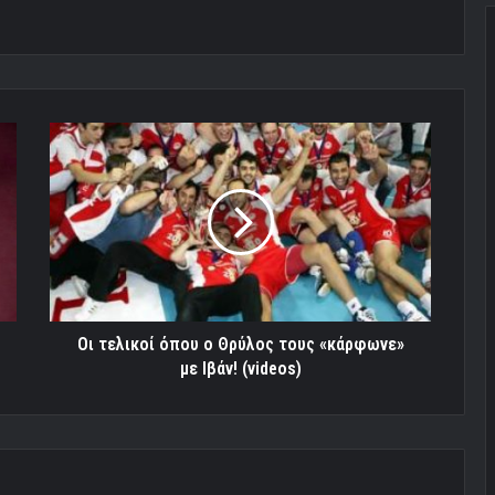
Οι
τελικοί
όπου
ο
Θρύλος
τους
«κάρφωνε»
με
Ιβάν!
(videos)
Οι τελικοί όπου ο Θρύλος τους «κάρφωνε»
με Ιβάν! (videos)