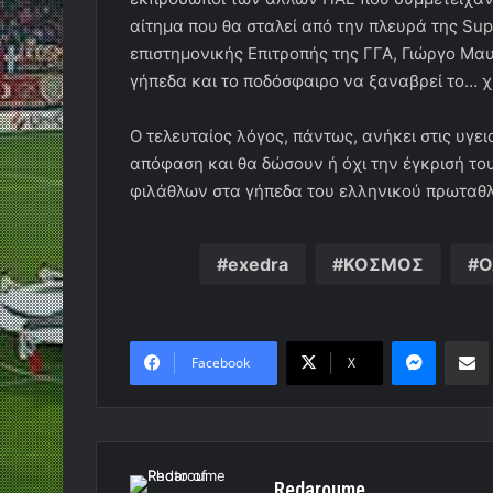
αίτημα που θα σταλεί από την πλευρά της Supe
επιστημονικής Επιτροπής της ΓΓΑ, Γιώργο Μα
γήπεδα και το ποδόσφαιρο να ξαναβρεί το… 
Ο τελευταίος λόγος, πάντως, ανήκει στις υγε
απόφαση και θα δώσουν ή όχι την έγκρισή το
φιλάθλων στα γήπεδα του ελληνικού πρωταθ
exedra
ΚΟΣΜΟΣ
Ο
Messen
Κο
Facebook
X
Redaroume