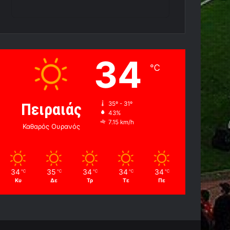
34
℃
Πειραιάς
35º - 31º
43%
7.15 km/h
Καθαρός Ουρανός
34
35
34
34
34
℃
℃
℃
℃
℃
Κυ
Δε
Τρ
Τε
Πε