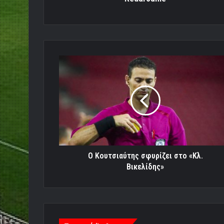
Ο
Κουτσιαύτης
σφυρίζει
στο
«Κλ.
Βικελίδης»
Ο Κουτσιαύτης σφυρίζει στο «Κλ.
Βικελίδης»