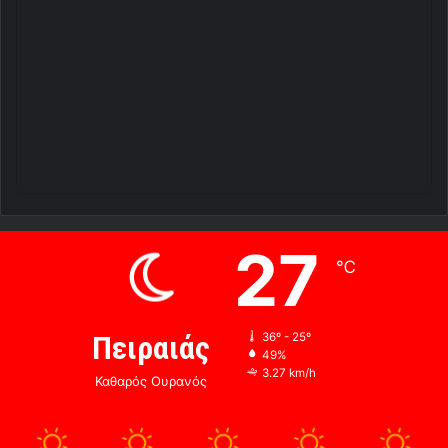
27
℃
Πειραιάς
36º - 25º
49%
3.27 km/h
Καθαρός Ουρανός