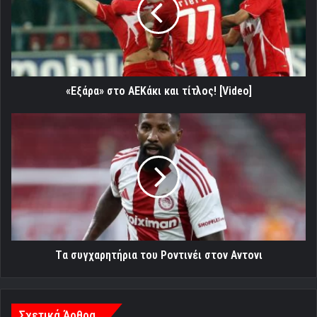
τίτλος!
[Video]
«Εξάρα» στο ΑΕΚάκι και τίτλος! [Video]
Tα
συγχαρητήρια
του
Ροντινέι
στον
Αντονι
Tα συγχαρητήρια του Ροντινέι στον Αντονι
Σχετικά Άρθρα