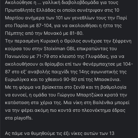
Ακολούθησε η … γαλλική διαβολοβδομάδα για τους
Πρωταθλητές Ελλάδας οι οποίοι συνέτριψαν στις 10
Μαρτίου ανήμερα των 101 ων γενεθλίων τους την Παρί
στο Παρίσι με 87-104, για να ακολουθήσει η ήττα της
Πέμπτης από την Μονακό με 81-80.
Την περασμένη Κυριακή ο Θρύλος συνέχισε την ξέφρενη
κούρσα του στην Stoiximan GBL επικρατώντας του
Πανιωνίου με 71-79 στο κλειστό της Γλυφάδας, για να
ακολουθήσουν οι θρίαμβοι επί των Φενέρμπαχτσε με 104-
87 στο εξ’ αναβολής παιχνίδι της 14ης αγωνιστικής της
Ευρωλίγκα και το χθεσινό 90-80 επί της Μπασκόνια.
Με τη φόρμα να βρίσκεται στο ζενίθ και τη βαθμολογία
να ευνοεί, η ομάδα του Γιώργου Μπαρτζώκα κρατά την
κατάσταση στα χέρια της. Μια νίκη στη Βαλένθια μπορεί
να την φέρει ακόμη πιο κοντά στο πλεονέκτημα έδρας
στα playoffs.
Ας πάμε να θυμηθούμε τις έξι νίκες αυτών των 13