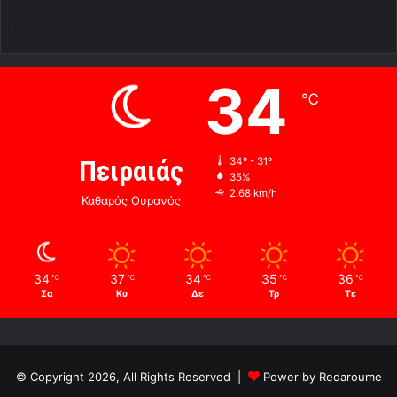
34
℃
Πειραιάς
34º - 31º
35%
2.68 km/h
Καθαρός Ουρανός
34
37
34
35
36
℃
℃
℃
℃
℃
Σα
Κυ
Δε
Τρ
Τε
© Copyright 2026, All Rights Reserved |
Power by Redaroume