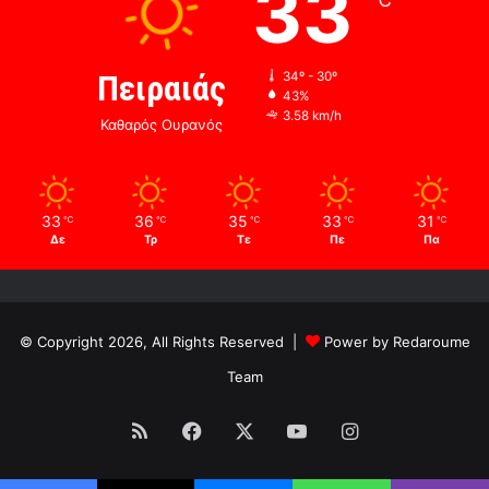
33
℃
Πειραιάς
34º - 30º
43%
3.58 km/h
Καθαρός Ουρανός
33
36
35
33
31
℃
℃
℃
℃
℃
Δε
Τρ
Τε
Πε
Πα
© Copyright 2026, All Rights Reserved |
Power by Redaroume
Team
RSS
Facebook
X
YouTube
Instagram