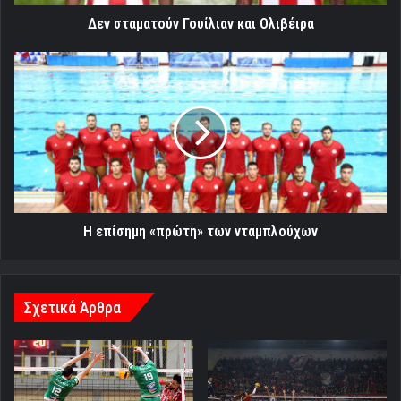
Δεν σταματούν Γουίλιαν και Ολιβέιρα
Η
επίσημη
«πρώτη»
των
νταμπλούχων
Η επίσημη «πρώτη» των νταμπλούχων
Σχετικά Άρθρα