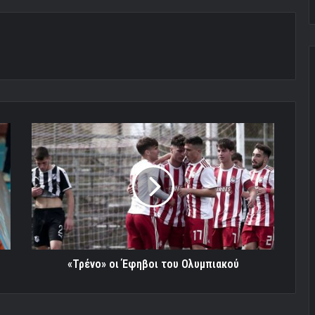
«Τρένο»
οι
Έφηβοι
του
Ολυμπιακού
«Τρένο» οι Έφηβοι του Ολυμπιακού