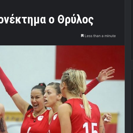
ονέκτημα ο Θρύλος
Less than a minute