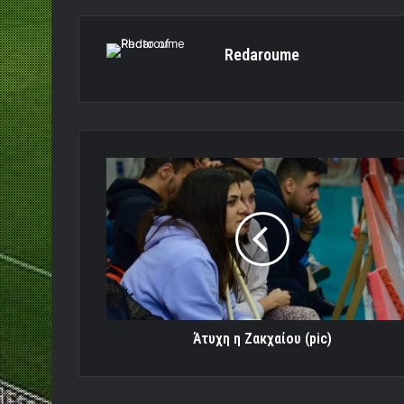
Redaroume
Άτυχη
η
Ζακχαίου
(pic)
Άτυχη η Ζακχαίου (pic)