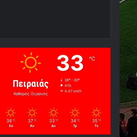
33
℃
Πειραιάς
38º - 30º
41%
4.47 km/h
Καθαρός Ουρανός
38
37
33
34
35
℃
℃
℃
℃
℃
Σα
Κυ
Δε
Τρ
Τε