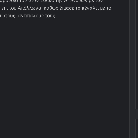
αρουσία του στον τελικό της Α1 Ανδρων με τον
επί του Απόλλωνα, καθώς έπιασε το πέναλτι με το
ι στoυς αντιπάλους τους.