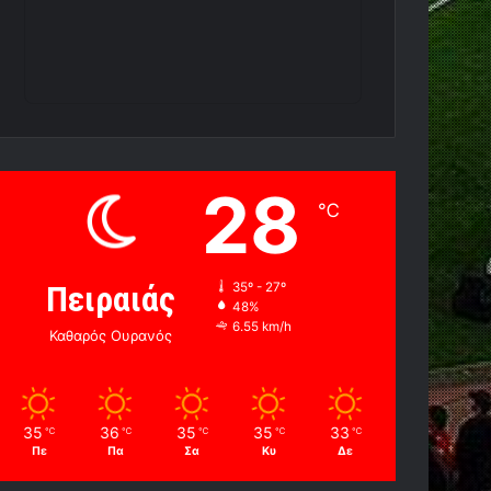
28
℃
Πειραιάς
35º - 27º
48%
6.55 km/h
Καθαρός Ουρανός
35
36
35
35
33
℃
℃
℃
℃
℃
Πε
Πα
Σα
Κυ
Δε