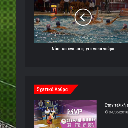
σε
ένα
ματς
για
γερά
νεύρα
Νίκη σε ένα ματς για γερά νεύρα
Σχετικά Άρθρα
Στην τελική 
04/05/2016