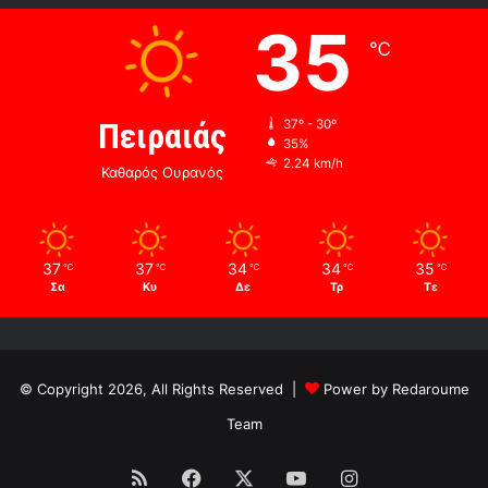
35
℃
Πειραιάς
37º - 30º
35%
2.24 km/h
Καθαρός Ουρανός
37
37
34
34
35
℃
℃
℃
℃
℃
Σα
Κυ
Δε
Τρ
Τε
© Copyright 2026, All Rights Reserved |
Power by Redaroume
Team
RSS
Facebook
X
YouTube
Instagram