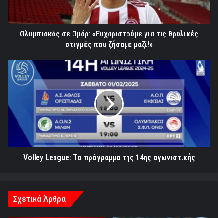
θρυλικές
στιγμές
που
ζήσαμε
Ολυμπιακός σε Ομάρ: «Ευχαριστούμε για τις θρυλικές
μαζί!»
στιγμές που ζήσαμε μαζί!»
Volley
League:
Το
πρόγραμμα
της
14ης
αγωνιστικής
Volley League: Το πρόγραμμα της 14ης αγωνιστικής
Σχετικά Άρθρα