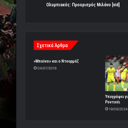
Ολυμπιακός: Προορισμός Μιλάνο [vid]
Σχετικά Άρθρα
«Μπαίνει» και ο Ντουρμάζ
04/07/2016
Υπογράφει γι
Ροντινέι
19/09/2024