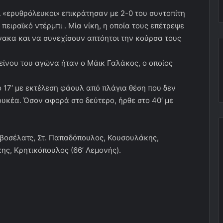
ι «ερυθρόλευκοι» επικράτησαν με 2-0 του συντοπίτη
πειραϊκό ντέρμπι . Μία νίκη, η οποία τους επέτρεψε
νακα και να συνεχίσουν απτόητοι την κούρσα τους
είνου του αγώνα ήταν ο Μάικ Γαλάκος, ο οποίος
ύ
ο 17′ με εκτέλεση φάουλ από πλάγια θέση που δεν
υκέα. Όσον αφορά στο δεύτερο, ήρθε στο 40′ με
οβοσέλατς, Στ. Παπαδόπουλος, Κουσουλάκης,
ς, Κρητικόπουλος (66’ Λεμονής).