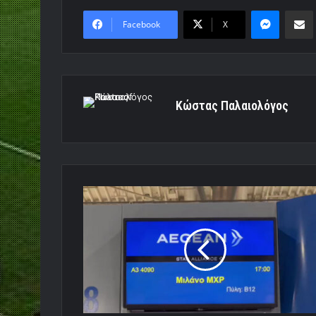
Messen
Κο
Facebook
X
Κώστας Παλαιολόγος
Ολυμπιακός:
Προορισμός
Μιλάνο
[vid]