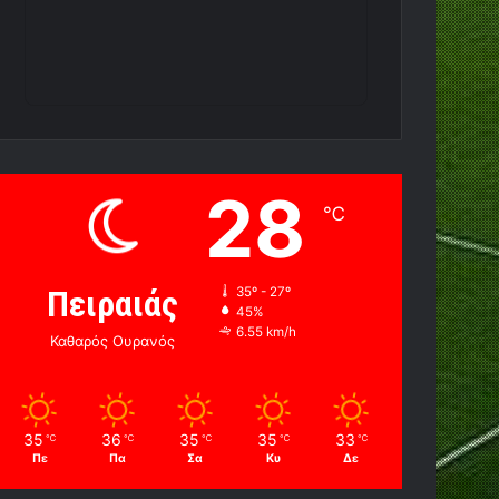
28
℃
Πειραιάς
35º - 27º
45%
6.55 km/h
Καθαρός Ουρανός
35
36
35
35
33
℃
℃
℃
℃
℃
Πε
Πα
Σα
Κυ
Δε