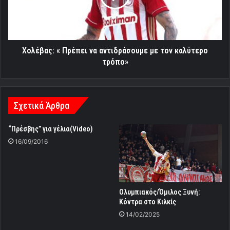
τον
καλύτερο
τρόπο»
Χολέβας: « Πρέπει να αντιδράσουμε με τον καλύτερο
τρόπο»
Σχετικά Άρθρα
“Πρέσβης” για γέλια(Video)
16/09/2016
Ολυμπιακός/Όμιλος Ξυνή:
Κόντρα στο Κιλκίς
14/02/2025