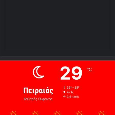
29
℃
Πειραιάς
35º - 28º
47%
3.6 km/h
Καθαρός Ουρανός