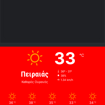
33
℃
Πειραιάς
36º - 31º
38%
1.34 km/h
Καθαρός Ουρανός
36
38
35
33
34
℃
℃
℃
℃
℃