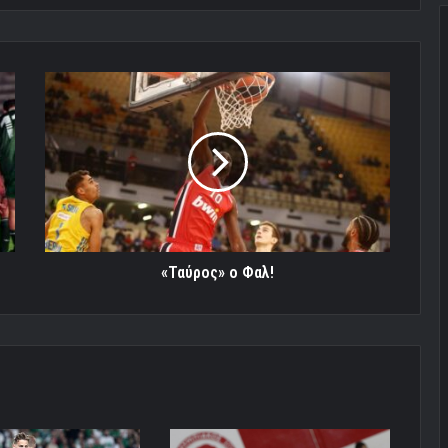
«Ταύρος»
ο
Φαλ!
«Ταύρος» ο Φαλ!