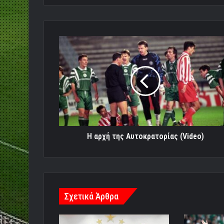
Η
αρχή
της
Αυτοκρατορίας
(Video)
Η αρχή της Αυτοκρατορίας (Video)
Σχετικά Άρθρα