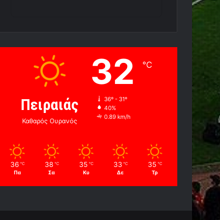
32
℃
Πειραιάς
36º - 31º
40%
0.89 km/h
Καθαρός Ουρανός
36
38
35
33
35
℃
℃
℃
℃
℃
Πα
Σα
Κυ
Δε
Τρ