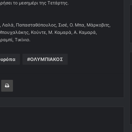
ήσει το μεσημέρι της Τετάρτης.
 Λαλά, Παπασταθόπουλος, Σισέ, Ο. Μπα, Μάρκοβιτς,
Μπουχαλάκης, Κούντε, Μ. Καμαρά, Α. Καμαρά,
αμπί, Τικίνιο.
ουρόπα
ΟΛΥΜΠΙΑΚΟΣ
ger
ινοποίηση μέσω ηλεκτρονικού ταχυδρομείου
Εκτύπωση