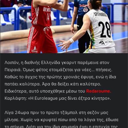
Λοιπόν, η διεθνής Ελληνίδα γκαρντ παρέμεινε στον
Πειραιά. Όμως φέτος ετοιμάζεται για νέες… πτήσεις.
Καθώς το άγχος της πρώτης χρονιάς έφυγε, ενώ η ίδια
πατάει καλύτερα. Άρα θα δείξει κάτι καλύτερο.
Ειδικότερα, αυτό υποσχέθηκε μέσω του
Redaroume.
Καρλάφτη: «Η Euroleague μας δίνει έξτρα κίνητρο».
Λίγα 24ωρα πριν το πρώτο τζάμπολ στη σεζόν μας
μίλησε. Χωρίς να κρυφτεί πίσω από τα λόγια της, έδωσε
το στίγμα. Διότι για την ίδια σημασία έχει η επιτυχία της