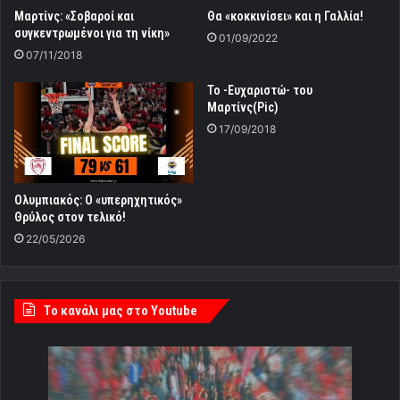
Μαρτίνς: «Σοβαροί και
Θα «κοκκινίσει» και η Γαλλία!
συγκεντρωμένοι για τη νίκη»
01/09/2022
07/11/2018
Το -Eυχαριστώ- του
Μαρτίνς(Pic)
17/09/2018
Ολυμπιακός: Ο «υπερηχητικός»
Θρύλος στον τελικό!
22/05/2026
Tο κανάλι μας στο Youtube