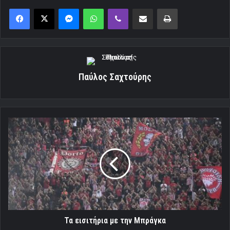
Messenger
WhatsApp
Viber
Κοινοποίηση μέσω ηλεκτρονικού ταχυδρομείου
Εκτύπωση
Παύλος Σαχτούρης
Τα
εισιτήρια
με
την
Μπράγκα
Τα εισιτήρια με την Μπράγκα