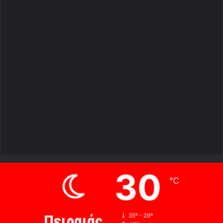
30
℃
Πειραιάς
35º - 29º