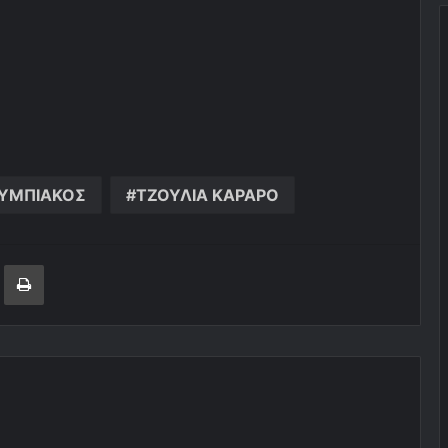
ΥΜΠΙΑΚΟΣ
ΤΖΟΥΛΙΑ ΚΑΡΑΡΟ
ger
ινοποίηση μέσω ηλεκτρονικού ταχυδρομείου
Εκτύπωση