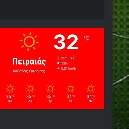
32
℃
Πειραιάς
35º - 30º
53%
5.81 km/h
Καθαρός Ουρανός
35
35
35
34
34
℃
℃
℃
℃
℃
Κυ
Δε
Τρ
Τε
Πε