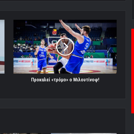
Προκαλεί
«τρόμο»
ο
Μιλουτίνοφ!
Προκαλεί «τρόμο» ο Μιλουτίνοφ!