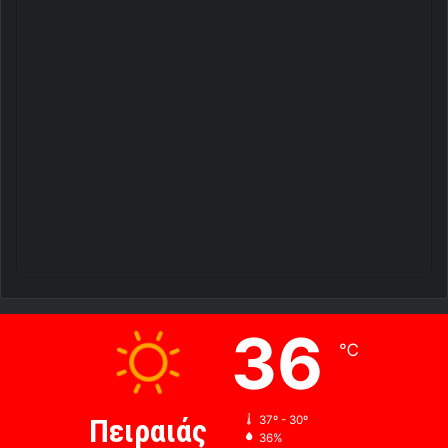
36
℃
Πειραιάς
37º - 30º
36%