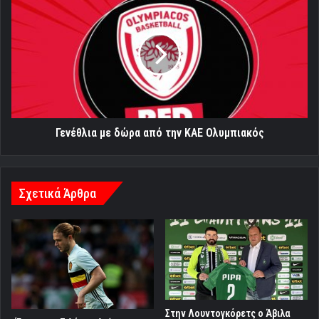
με
δώρα
από
την
ΚΑΕ
Ολυμπιακός
Γενέθλια με δώρα από την ΚΑΕ Ολυμπιακός
Σχετικά Άρθρα
Στην Λουντογκόρετς ο Άβιλα