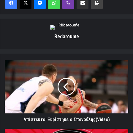
Redaroume
Aπίστευτο!
Ξυρίστηκε
ο
Σπανούλης(Video)
Aπίστευτο! Ξυρίστηκε ο Σπανούλης(Video)
Γενέθλια