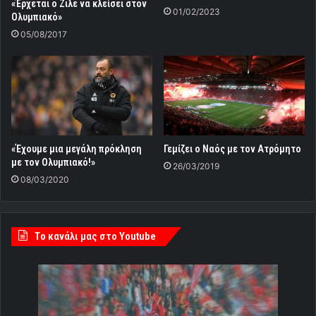
«Έρχεται ο Ζιλέ να κλείσει στον
01/02/2023
Ολυμπιακό»
05/08/2017
«Έχουμε μια μεγάλη πρόκληση
Γεμίζει ο Ναός με τον Ατρόμητο
με τον Ολυμπιακό!»
26/03/2019
08/03/2020
Tο κανάλι μας στο Youtube