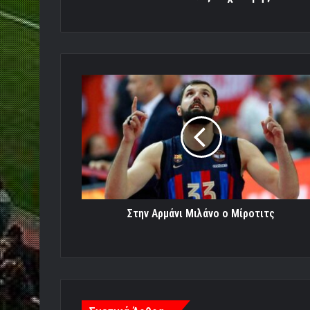
Στην
Αρμάνι
Μιλάνο
ο
Μίροτιτς
Στην Αρμάνι Μιλάνο ο Μίροτιτς