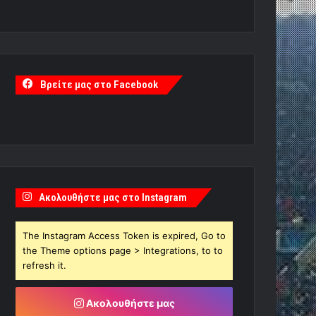
Βρείτε μας στο Facebook
Ακολουθήστε μας στο Instagram
The Instagram Access Token is expired, Go to
the Theme options page > Integrations, to to
refresh it.
Ακολουθήστε μας