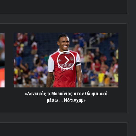
«Δανεικός
ο
Μαρκίνιος
στον
Ολυμπιακό
μέσω
...
Νότιγχαμ»
«Δανεικός ο Μαρκίνιος στον Ολυμπιακό
μέσω ... Νότιγχαμ»