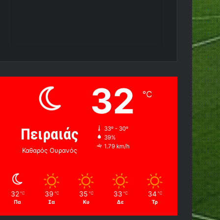
32
℃
Πειραιάς
33º - 30º
39%
1.79 km/h
Καθαρός Ουρανός
32
39
35
33
34
℃
℃
℃
℃
℃
Πα
Σα
Κυ
Δε
Τρ