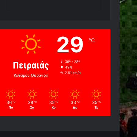
29
℃
Πειραιάς
36º - 28º
49%
2.81 km/h
Καθαρός Ουρανός
36
38
35
33
35
℃
℃
℃
℃
℃
Πα
Σα
Κυ
Δε
Τρ