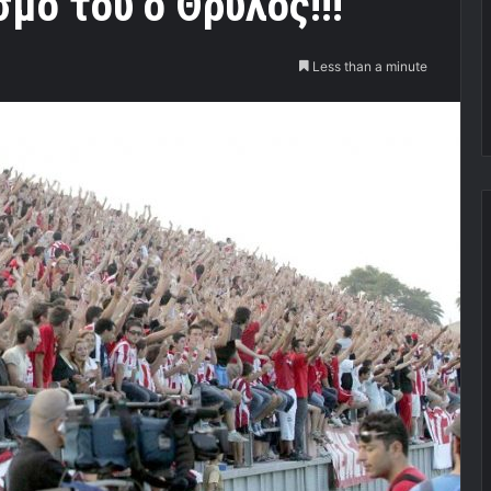
σμο του ο Θρύλος!!!
Less than a minute