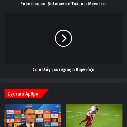
Επέκταση συμβολαίων σε Τόλι και Μεγαρίτη
Σε
πελάγη
ευτυχίας
ο
Καρντόζο
Σε πελάγη ευτυχίας ο Καρντόζο
Σχετικά Άρθρα