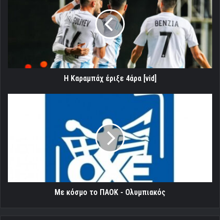
έριξε
4άρα
[vid]
Η Καραμπάχ έριξε 4άρα [vid]
Με
κόσμο
το
ΠΑΟΚ
-
Ολυμπιακός
Με κόσμο το ΠΑΟΚ - Ολυμπιακός