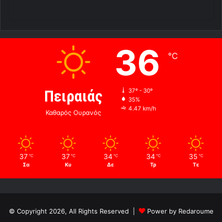
36
℃
Πειραιάς
37º - 30º
35%
4.47 km/h
Καθαρός Ουρανός
37
37
34
34
35
℃
℃
℃
℃
℃
Σα
Κυ
Δε
Τρ
Τε
© Copyright 2026, All Rights Reserved |
Power by Redaroume