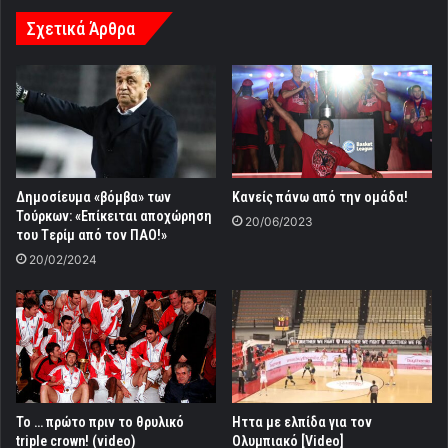
Σχετικά Άρθρα
Δημοσίευμα «βόμβα» των
Κανείς πάνω από την ομάδα!
Τούρκων: «Επίκειται αποχώρηση
20/06/2023
του Tερίμ από τον ΠΑΟ!»
20/02/2024
Το … πρώτο πριν το θρυλικό
Ηττα με ελπίδα για τον
triple crown! (video)
Ολυμπιακό [Video]