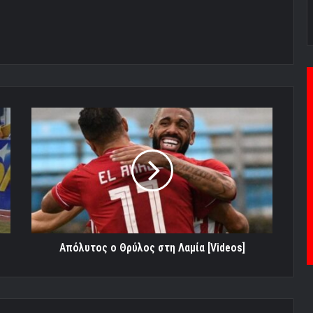
Απόλυτος
ο
Θρύλος
στη
Λαμία
[Videos]
Απόλυτος ο Θρύλος στη Λαμία [Videos]