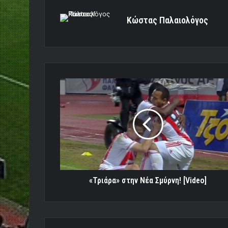
Κώστας Παλαιολόγος
«Τριάρα»
στην
Nέα
Σμύρνη!
[Video]
«Τριάρα» στην Nέα Σμύρνη! [Video]