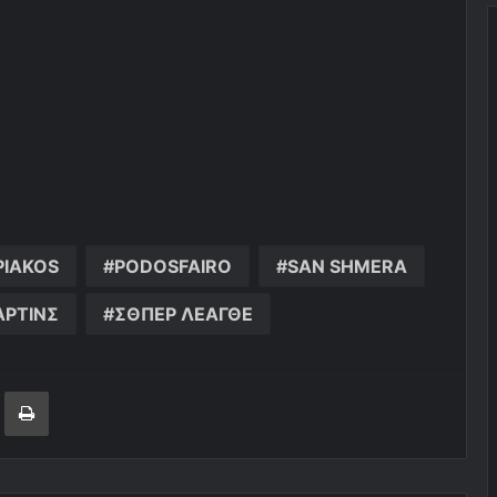
IAKOS
PODOSFAIRO
SAN SHMERA
ΡΤΙΝΣ
ΣΘΠΕΡ ΛΕΑΓΘΕ
ger
ινοποίηση μέσω ηλεκτρονικού ταχυδρομείου
Εκτύπωση