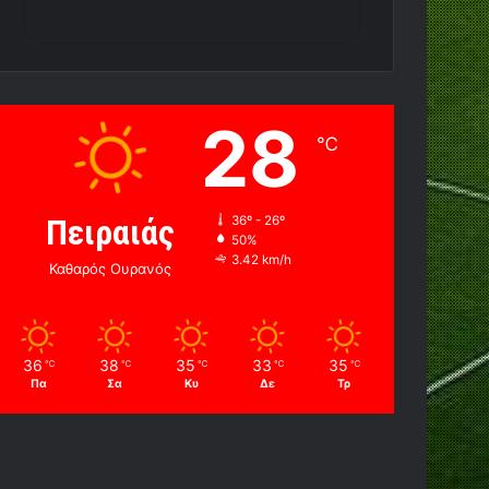
28
℃
Πειραιάς
36º - 26º
50%
3.42 km/h
Καθαρός Ουρανός
36
38
35
33
35
℃
℃
℃
℃
℃
Πα
Σα
Κυ
Δε
Τρ