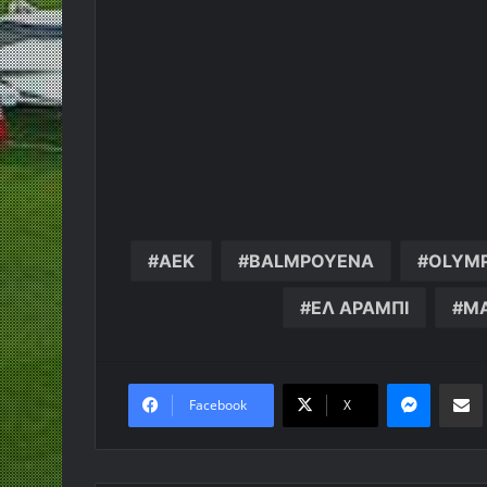
AEK
BALMPOYENA
OLYMP
ΕΛ ΑΡΑΜΠΙ
ΜΑ
Messen
Κο
Facebook
X