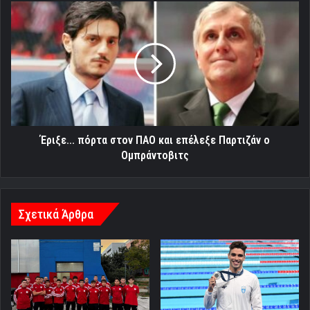
Έριξε...
πόρτα
στον
ΠΑΟ
και
επέλεξε
Παρτιζάν
ο
Ομπράντοβιτς
Έριξε... πόρτα στον ΠΑΟ και επέλεξε Παρτιζάν ο
Ομπράντοβιτς
Σχετικά Άρθρα