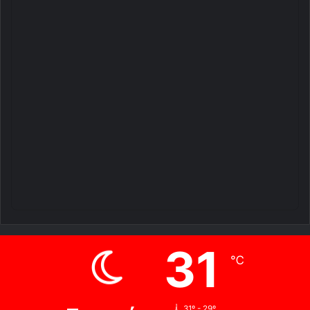
31
℃
31º - 29º