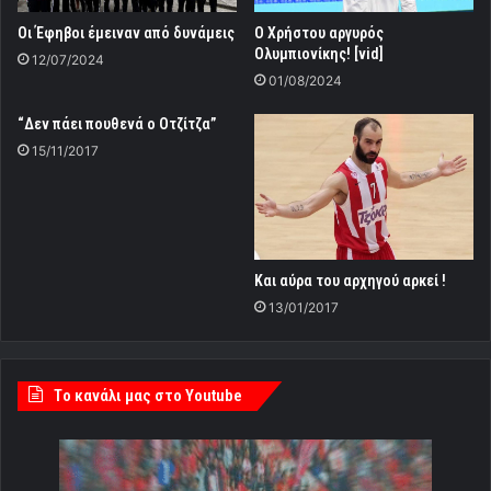
Οι Έφηβοι έμειναν από δυνάμεις
Ο Χρήστου αργυρός
Ολυμπιονίκης! [vid]
12/07/2024
01/08/2024
“Δεν πάει πουθενά ο Οτζίτζα”
15/11/2017
Και αύρα του αρχηγού αρκεί !
13/01/2017
Tο κανάλι μας στο Youtube