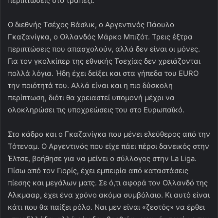
περιπτώσεις στο τραπέζι.
Ο διεθνής Τσέχος Βάσλικ, ο Αργεντινός Πάουλο
Γκαζανίγκα, ο Ολλανδός Μάρκο Μπιζότ. Τρεις έξτρα
περιπτώσεις που απασχολούν, αλλά δεν είναι οι μόνες.
Για τον γκολκίπερ της εθνικής Τσεχίας δεν χρειάζονται
πολλά λόγια. Ήδη έχει δείξει και στα γήπεδα του EURO
την ποιότητά του. Αλλά είναι και η πιο δύσκολη
περίπτωση, διότι θα χρειαστεί υπομονή μέχρι να
ολοκληρώσει τις υποχρεώσεις του στο Ευρωπαϊκό.
Στο κάδρο και ο Γκαζανίγκα που μένει ελεύθερος από την
Τότεναμ. Ο Αργεντινός που είχε πάει πέρσι δανεικός στην
Έλτσε, βοήθησε για να μείνει ο σύλλογος στην La Liga.
Πίσω από τον Γιορίς, έχει εμπειρία από καταστάσεις
πίεσης και μεγάλων ματς. Σε ό,τι αφορά τον Ολλανδό της
Άλκμααρ, έχει ένα χρόνο ακόμα συμβόλαιο. Κι αυτό είναι
κάτι που θα παίξει ρόλο. Ναι μεν είναι «ζεστός» να έρθει