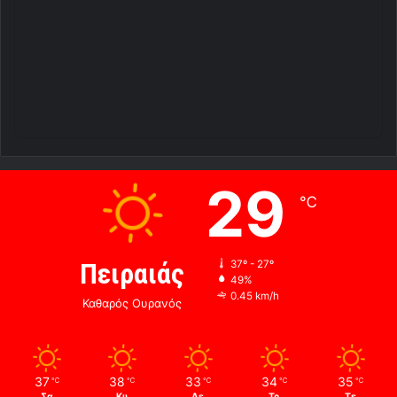
29
℃
Πειραιάς
37º - 27º
49%
0.45 km/h
Καθαρός Ουρανός
37
38
33
34
35
℃
℃
℃
℃
℃
Σα
Κυ
Δε
Τρ
Τε