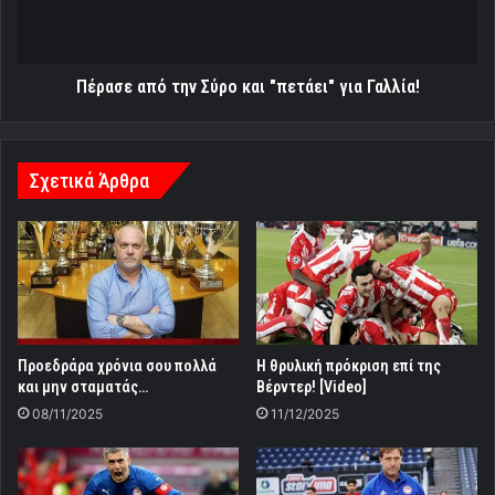
για
Γαλλία!
Πέρασε από την Σύρο και "πετάει" για Γαλλία!
Σχετικά Άρθρα
Προεδράρα χρόνια σου πολλά
Η θρυλική πρόκριση επί της
και μην σταματάς…
Βέρντερ! [Video]
08/11/2025
11/12/2025