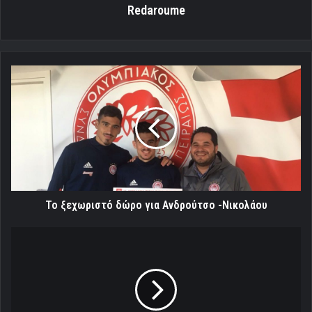
Redaroume
To
ξεχωριστό
δώρο
για
Ανδρούτσο
-Νικολάου
To ξεχωριστό δώρο για Ανδρούτσο -Νικολάου
Πέρασε
από
την
Σύρο
και
"πετάει"