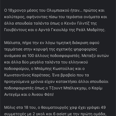
Ο 18χρονςο μέσος του Ολυμπιακού ήταν… πρώτος και
καλύτερος, αφήνοντας πίσω του τεράστια ονόματα και
άλλα σπουδαία ταλέντα όπως ο Κενάν Γιλντίζ της
Γιουβέντους και ο Αρντά Γκιουλέρ της Ρεάλ Μαδρίτης.
Μάλιστα, πήρε την εν λόγω τιμητική διάκριση αφού
τερμάτισε στην κορυφή της σχετικής ψηφοφορίας
ανάμεσα σε 100 άλλους ποδοσφαιριστές. Μεταξύ αυτών
και άλλα δύο μεγάλα ταλέντα του ελληνικού
ποδοσφαίρου, ο Μπάμπης Κωστούλας και ο
Κωνσταντίνος Καρέτσας. Ένα βραβείο που τα
προηγούμενα χρόνια είχαν κατακτήσει άλλοι σπουδαίοι
ποδοσφαιριστές όπως ο Τζουντ Μπέλιγκχαμ, ο Καρίμ
Αντεγέμι και ο Άνσου Φάτι!
Μόλις στα 18 του, ο θαυματουργός χαφ έχει γράψει 49
συμμετοχές με 2 γκολ και 6 ασίστ με την πρώτη ομάδα,