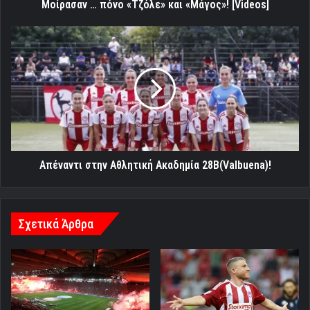
Μοίρασαν … πόνο «Τζόλε» και «Μάγος»! [Videos]
Απέναντι
στην
Αθλητική
Ακαδημία
28Β(Valbuena)!
Απέναντι στην Αθλητική Ακαδημία 28Β(Valbuena)!
Σχετικά Άρθρα