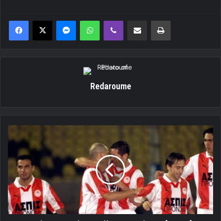
Messenger
WhatsApp
Viber
Κοινοποίηση μέσω ηλεκτρονικού ταχυδρομείου
Εκτύπωση
Redaroume
Μοίρασαν
…
πόνο
«Τζόλε»
και
«Μάγος»!
[Videos]