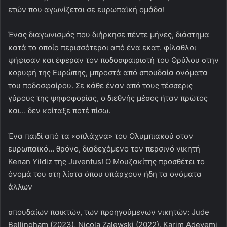
ετών που αγωνίζεται σε ευρωπαϊκή ομάδα!
Ένας διαγωνισμός που διήρκησε πέντε μήνες, διάστημα
κατά το οποίο περισσότεροι από ένα εκατ. φίλαθλοι
ψήφισαν και έφεραν τον ποδοσφαιριστή του Θρύλου στην
κορυφή της Ευρώπης, μπροστά από σπουδαία ονόματα
του ποδοσφαίρου. Σε κάθε έναν από τους τέσσερις
γύρους της ψηφοφορίας, ο διεθνής μέσος ήταν πρώτος
και… δεν κοίταξε ποτέ πίσω.
Ένα παιδί από τα «σπλάχνα» του Ολυμπιακού στον
ευρωπαϊκό… θρόνο, διαδεχόμενο τον περσινό νικητή
Kenan Yildiz της Juventus! Ο Μουζακίτης προσθέτει το
όνομά του στη λίστα όπου υπάρχουν ήδη τα oνόματα
άλλων
σπουδαίων παικτών, των προηγούμενων νικητών: Jude
Bellingham (2023), Nicola Zalewski (2022), Karim Adeyemi