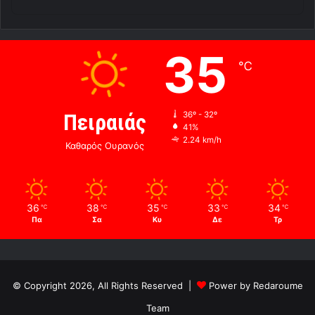
35
℃
Πειραιάς
36º - 32º
41%
2.24 km/h
Καθαρός Ουρανός
36
38
35
33
34
℃
℃
℃
℃
℃
Πα
Σα
Κυ
Δε
Τρ
© Copyright 2026, All Rights Reserved |
Power by Redaroume
Team