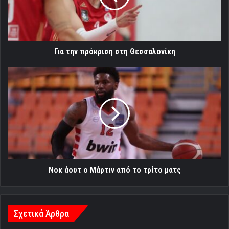
Για την πρόκριση στη Θεσσαλονίκη
Νοκ
άουτ
ο
Μάρτιν
από
το
τρίτο
ματς
Νοκ άουτ ο Μάρτιν από το τρίτο ματς
Σχετικά Άρθρα