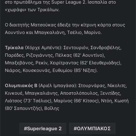
στο πρωτάθλημα της Super League 2. Ισοπαλία στο
«χωράφι» των Τρικάλων.
Ο διαιτητής Ματσούκας έδειξε την κίτρινη κάρτα στους
Αουντίνο και Μπαγκαλιάνη, Τσέλιο, Μαρίνο.
Τρίκαλα
(Χόρχε Αμπέντε): Σεντουριόν, Σανδραβέλης,
Παρέδες, Ριζογιάννης, Πέλκας (62′ Αουντίνο),
Μπαξεβάνος, Ρεκίν, Χειρίτραντας (62′ Ελευθεριάδης),
Νιάρος, Κουσκουνάς, Ευθυμίου (85′ Νίζιτς).
Ολυμπιακός Β
(Αριέλ Ιμπαγάσα): Στουρνάρας, Νίκολιτς,
Κινκουέ, Μπαγκαλιάνης, Αποστολόπουλος, Ξενιτίδης,
Λιάτσος (73′ Τσέλιος), Μαρίνος (66′ Κίτσος), Ντόη, Κωστή
(80′ Σαπουντζής), Βοΐλης
Superleague 2
ΟΛΥΜΠΙΑΚΟΣ