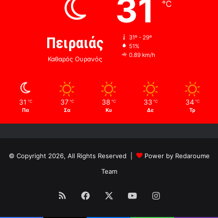
31
℃
Πειραιάς
31º - 29º
51%
0.89 km/h
Καθαρός Ουρανός
31
37
38
33
34
℃
℃
℃
℃
℃
Πα
Σα
Κυ
Δε
Τρ
© Copyright 2026, All Rights Reserved |
Power by Redaroume
Team
RSS
Facebook
X
YouTube
Instagram