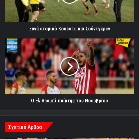
Ξανά ατομικό Κουέστα και Σούντγκρεν
Ο
Ελ
Αραμπί
παίκτης
του
Νοεμβρίου
Ο Ελ Αραμπί παίκτης του Νοεμβρίου
Σχετικά Άρθρα