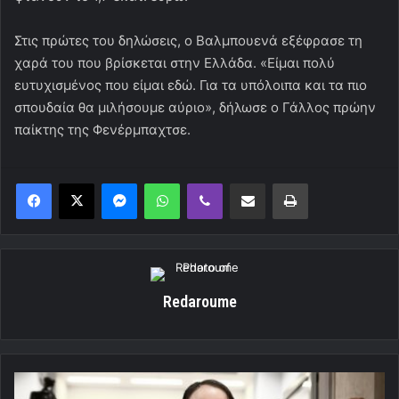
Στις πρώτες του δηλώσεις, ο Βαλμπουενά εξέφρασε τη
χαρά του που βρίσκεται στην Ελλάδα. «Είμαι πολύ
ευτυχισμένος που είμαι εδώ. Για τα υπόλοιπα και τα πιο
σπουδαία θα μιλήσουμε αύριο», δήλωσε ο Γάλλος πρώην
παίκτης της Φενέρμπαχτσε.
Messenger
WhatsApp
Viber
Κοινοποίηση μέσω ηλεκτρονικού ταχυδρομείου
Εκτύπωση
Redaroume
"Ο
Πειραϊκός