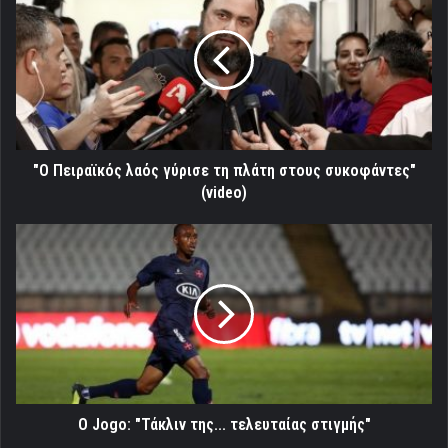
λαός
γύρισε
τη
πλάτη
στους
συκοφάντες"
(video)
"Ο Πειραϊκός λαός γύρισε τη πλάτη στους συκοφάντες"
(video)
O
Jogo:
"Τάκλιν
της...
τελευταίας
στιγμής"
O Jogo: "Τάκλιν της... τελευταίας στιγμής"