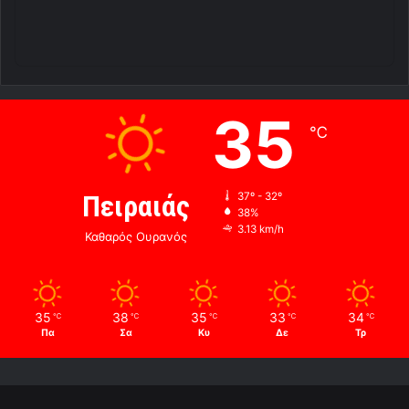
35
℃
Πειραιάς
37º - 32º
38%
3.13 km/h
Καθαρός Ουρανός
35
38
35
33
34
℃
℃
℃
℃
℃
Πα
Σα
Κυ
Δε
Τρ