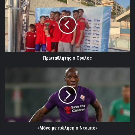
Πρωταθλητής
ο
Θρύλος
Πρωταθλητής ο Θρύλος
«Μόνο
με
πώληση
ο
Νταμπό»
«Μόνο με πώληση ο Νταμπό»