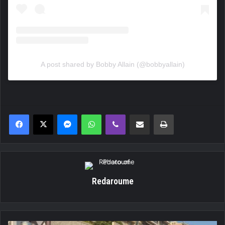
A post shared by Bobby Allain (@bobbyallain)
Messenger
WhatsApp
Viber
Κοινοποίηση μέσω ηλεκτρονικού ταχυδρομείου
Εκτύπωση
Redaroume