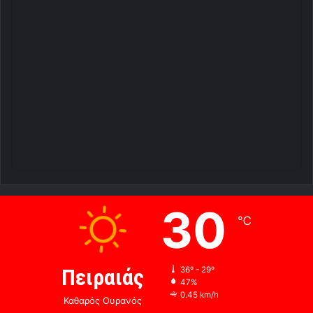
30
℃
Πειραιάς
36º - 29º
47%
0.45 km/h
Καθαρός Ουρανός