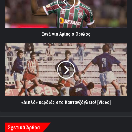
Θρύλος
Ξανά για Αρίας ο Θρύλος
«Διπλό»
καρδιάς
στο
Καυτανζόγλειο!
[Video]
«Διπλό» καρδιάς στο Καυτανζόγλειο! [Video]
Σχετικά Άρθρα