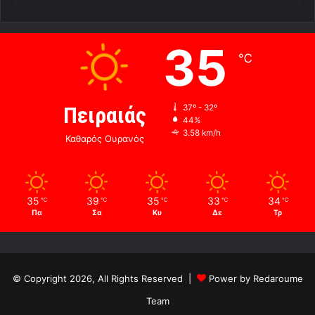
35
℃
Πειραιάς
37º - 32º
44%
3.58 km/h
Καθαρός Ουρανός
35
39
35
33
34
℃
℃
℃
℃
℃
Πα
Σα
Κυ
Δε
Τρ
© Copyright 2026, All Rights Reserved |
Power by Redaroume
Team