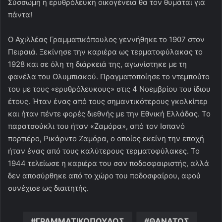
Σύσσωμη η ερυθρόλευκη οικογένεια θα τον θυμάται για
πάντα!
Ο Αχιλλέας Γραμματικόπουλος γεννήθηκε το 1907 στον
Πειραιά. Ξεκίνησε την καριέρα ως τερματοφύλακας το
1928 και σε όλη τη διάρκειά της, αγωνίστηκε με τη
φανέλα του Ολυμπιακού. Πραγματοποίησε το ντεμπούτο
του με τους «ερυθρόλευκους» στις 4 Νοεμβρίου του ίδιου
έτους. Ήταν ένας από τους σημαντικότερους γκολκίπερ
και ήταν πέντε φορές διεθνής με την Εθνική Ελλάδας. Το
παρατσούκλι του ήταν «Ζαμόρα», από τον Ισπανό
πορτιέρο, Ρικάρντο Ζαμόρα, ο οποίος εκείνη την εποχή
ήταν ένας από τους καλύτερους τερματοφύλακες. Το
1944 τελείωσε η καριέρα του σαν ποδοσφαιριστής, αλλά
δεν αποσύρθηκε από το χώρο του ποδοσφαίρου, αφού
συνέχισε ως διαιτητής.
ΓΡΑΜΜΑΤΙΚΟΠΟΥΛΟΣ
ΘΑΝΑΤΟΣ