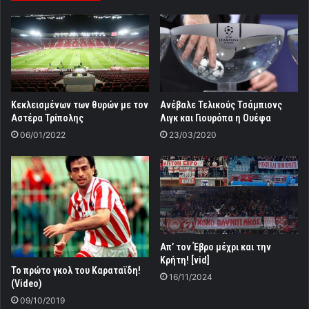
Κεκλεισμένων των θυρών με τον
Aνέβαλε Τελικούς Τσάμπιονς
Αστέρα Τρίπολης
Λιγκ και Γιουρόπα η Ουέφα
06/01/2022
23/03/2020
Απ’ τον Έβρο μέχρι και την
Κρήτη! [vid]
To πρώτο γκολ του Καραταϊδη!
16/11/2024
(Video)
09/10/2019