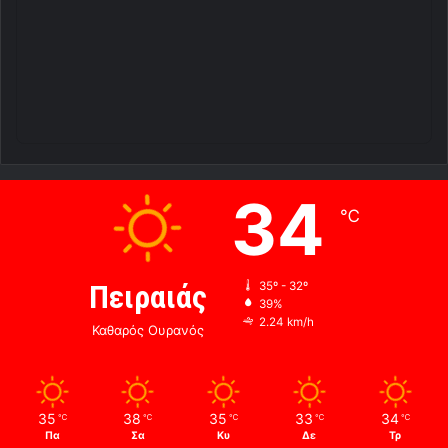
34
℃
Πειραιάς
35º - 32º
39%
2.24 km/h
Καθαρός Ουρανός
35
38
35
33
34
℃
℃
℃
℃
℃
Πα
Σα
Κυ
Δε
Τρ