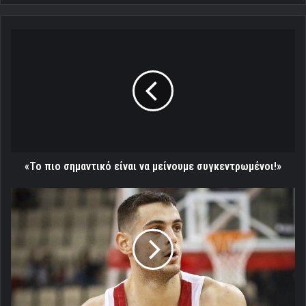
«Το
πιο
σημαντικό
είναι
να
μείνουμε
συγκεντρωμένοι!»
«Το πιο σημαντικό είναι να μείνουμε συγκεντρωμένοι!»
«Δείξαμε
ότι
είμαστε
σπουδαία
ομάδα!»