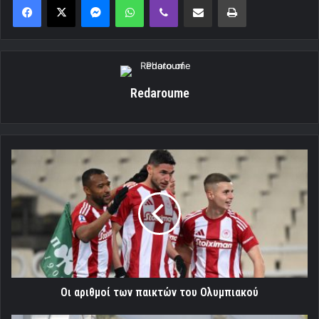
Redaroume
Οι
αριθμοί
των
παικτών
του
Ολυμπιακού
Οι αριθμοί των παικτών του Ολυμπιακού