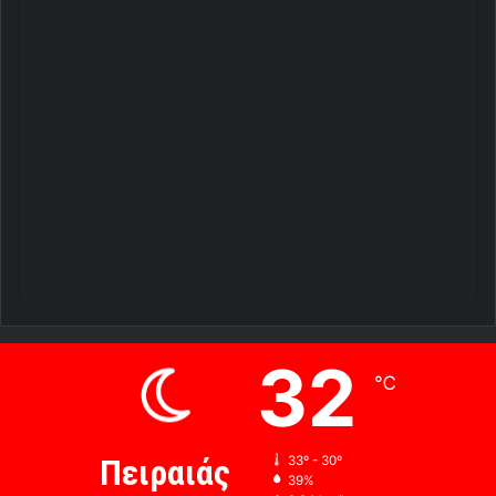
32
℃
Πειραιάς
33º - 30º
39%