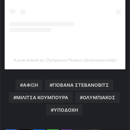
A post shared by Olympiacos Piraeus (@olympiacossfp)
ΑΦΙΞΗ
ΓΙΟΒΑΝΑ ΣΤΕΒΑΝΟΒΙΤΣ
ΜΙΛΙΤΣΑ ΚΟΥΜΠΟΥΡΑ
ΟΛΥΜΠΙΑΚΟΣ
ΥΠΟΔΟΧΗ
Messenger
WhatsApp
Viber
Κοινοποίηση μέσω ηλεκτρονικού ταχυδρομείου
Εκτύπωση