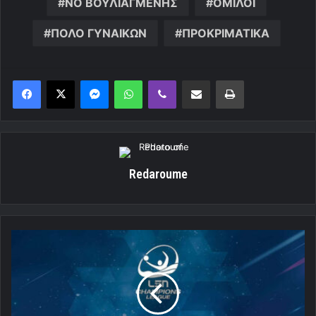
ΝΟ ΒΟΥΛΙΑΓΜΕΝΗΣ
ΟΜΙΛΟΙ
ΠΟΛΟ ΓΥΝΑΙΚΩΝ
ΠΡΟΚΡΙΜΑΤΙΚΑ
Messenger
WhatsApp
Viber
Κοινοποίηση μέσω ηλεκτρονικού ταχυδρομείου
Εκτύπωση
Redaroume
Μαθαίνει
αντιπάλους
στο
LEN
Champions
League