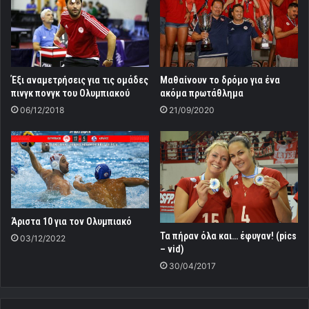
Έξι αναμετρήσεις για τις ομάδες
Μαθαίνουν το δρόμο για ένα
πινγκ πονγκ του Ολυμπιακού
ακόμα πρωτάθλημα
06/12/2018
21/09/2020
Άριστα 10 για τον Ολυμπιακό
Τα πήραν όλα και… έφυγαν! (pics
03/12/2022
– vid)
30/04/2017