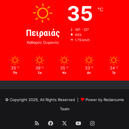
35
℃
Πειραιάς
36º - 32º
46%
1.79 km/h
Καθαρός Ουρανός
35
39
35
33
34
℃
℃
℃
℃
℃
Πα
Σα
Κυ
Δε
Τρ
© Copyright 2026, All Rights Reserved |
Power by Redaroume
Team
RSS
Facebook
X
YouTube
Instagram