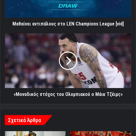
[vid]
Μαθαίνει αντιπάλους στο LEN Champions League [vid]
«Μοναδικός
στόχος
του
Ολυμπιακού
ο
Μάικ
Τζέιμς»
«Μοναδικός στόχος του Ολυμπιακού ο Μάικ Τζέιμς»
Σχετικά Άρθρα