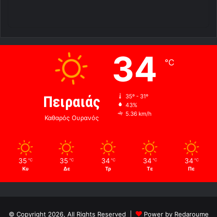
34
℃
Πειραιάς
35º - 31º
43%
5.36 km/h
Καθαρός Ουρανός
35
35
34
34
34
℃
℃
℃
℃
℃
Κυ
Δε
Τρ
Τε
Πε
© Copyright 2026, All Rights Reserved |
Power by Redaroume