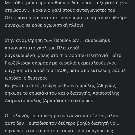
Με κάθε τρόπο προσπαθούν οι διάφοροι … εξυγιαντές να
στρώσουν … κόκκινο χαλί στους ανταγωνιστές του
Ολυμπιακού και αυτό το φαινόμενο το παρακολουθούμε
συνεχώς σε κάθε αγωνιστική πλέον!
Στην αναμέτρηση των Περιβολίων … ακυρώθηκε
κανονικότατο γκολ του Πλατανιά!
Συγκεκριμένα, μόλις στο 4’ ο φορ του Πλατανιά Πιότρ
Γκρζέλτσακ σκόραρε με κεφαλιά εκμεταλευόμενος
σύγχυση στα καρέ του ΠΑΟΚ, μετά από εκτέλεση φάουλ
ωστόσο, ο δεύτερος
Βοηθός διαιτητή , Γεώργιος Κουντουρέλης (Αθηνών)
σήκωσε το σημαιάκι του και ο διαιτητής, Αριστοτέλης
Διαμαντόπουλος (Αρκαδίας) το ακύρωσε.
Ο Πολωνός φορ των γηπεδούχωνκαλυπτ΄ντνα, αλλά
αυτό δεν .. εμπόδισε τον δεύτερο βοηθό διαιτητή να …
σηκώσει το σημαιάκι του και να .. λειτουργήσει ως …