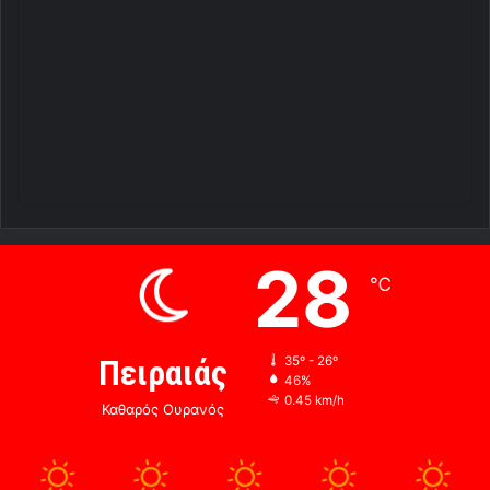
28
℃
Πειραιάς
35º - 26º
46%
0.45 km/h
Καθαρός Ουρανός