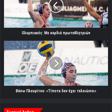
πρωταθλητριών
Ολυμπιακός: Με καρδιά πρωταθλητριών
Βάσω
Πλευρίτου:
«Τίποτα
δεν
έχει
τελειώσει»
Βάσω Πλευρίτου: «Τίποτα δεν έχει τελειώσει»