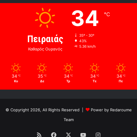
34
℃
Πειραιάς
35º - 30º
43%
5.36 km/h
Καθαρός Ουρανός
34
35
34
34
34
℃
℃
℃
℃
℃
Κυ
Δε
Τρ
Τε
Πε
© Copyright 2026, All Rights Reserved |
Power by Redaroume
Team
RSS
Facebook
X
YouTube
Instagram