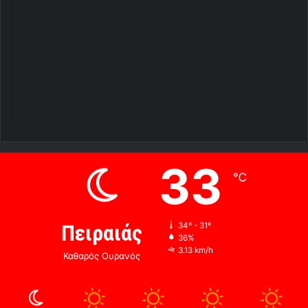
33
℃
Πειραιάς
34º - 31º
36%
3.13 km/h
Καθαρός Ουρανός