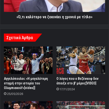
με
τίτλο»
«Ό,τι καλύτερο να ξεκινάει η χρονιά με τίτλο»
Σχετικά Άρθρα
Αγγελόπουλοι: «Η μεγαλύτερη
Ο λόγος που ο Βεζένκοφ δεν
στιγμή στην ιστορία του
έπαιξε στο β’ μέρος[VIDEO]
Ολυμπιακού!»[video]]
17/11/2024
25/05/2026