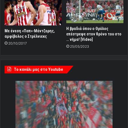
Η βραδιά όπου ο Θρύλος
Με ένεση «Παπ»-Μάντζαρης,
επέστρεψε στον θρόνο του στο
αμφίβολος ο Στρέλνιεκς
… νήμα! [Video]
20/10/2017
25/05/2023
Tο κανάλι μας στο Youtube