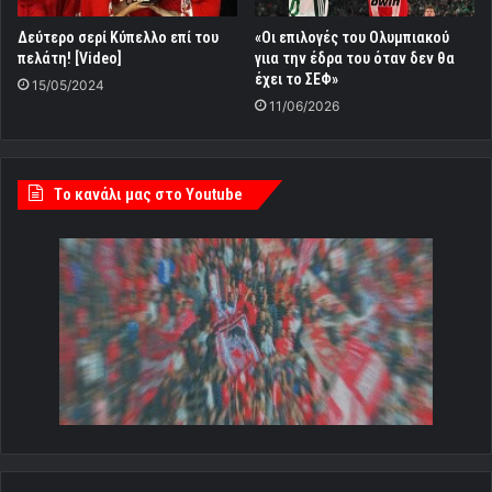
Δεύτερο σερί Κύπελλο επί του
«Οι επιλογές του Ολυμπιακού
πελάτη! [Video]
γιια την έδρα του όταν δεν θα
έχει το ΣΕΦ»
15/05/2024
11/06/2026
Tο κανάλι μας στο Youtube