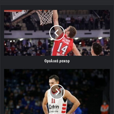
Θρυλικά
ρεκορ
Θρυλικά ρεκορ
«Πάντα
έχουμε
κίνητρο!»