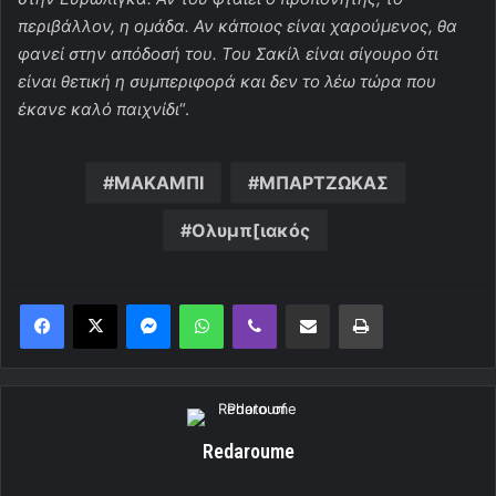
περιβάλλον, η ομάδα. Αν κάποιος είναι χαρούμενος, θα
φανεί στην απόδοσή του. Του Σακίλ είναι σίγουρο ότι
είναι θετική η συμπεριφορά και δεν το λέω τώρα που
έκανε καλό παιχνίδι
“.
ΜΑΚΑΜΠΙ
ΜΠΑΡΤΖΩΚΑΣ
Ολυμπ[ιακός
Messenger
WhatsApp
Viber
Κοινοποίηση μέσω ηλεκτρονικού ταχυδρομείου
Εκτύπωση
Redaroume