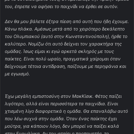
του, έπρεπε να αφήσει το παιχνίδι να έρθει σε αυτόν.
Δεν θα μου βάλετε έξτρα πίεση από αυτή που ήδη έχουμε.
Κάνω πλάκα. Αμέσως μετά από το χειρότερο δεκάλεπτο
του Ολυμπιακού (αυτό στην Κωνσταντινούπολη), ήρθε το
καλύτερο. Νομίζω ότι αυτό δείχνει τον χαρακτήρα της
ομάδας. Ίσως είμαι κι εγώ αρκετά σκληρός με τους
παίκτες. Είναι πολύ ωραίο, πραγματικά χαίρομαι όταν
δείχνουμε τέτοια αντίδραση, παίζουμε με περηφάνια και
με εγωισμό.
Έχω μεγάλη εμπιστοσύνη στον ΜακΚίσικ. Φέτος παίζει
λιγότερο, αλλά είναι περισσότερα τα παιχνίδια. Είναι
χτισμένη λίγο διαφορετικά η ομάδα. Θα επαναλάβω αυτό
που λέω συχνά στην ομάδα. Όταν ένας παίκτης έχει
μούτρα, για κάποιον λόγο, δεν μπορεί να παίξει καλά
στην Ευρωλίγκα. Αν του φταίει ο προπονητής, το