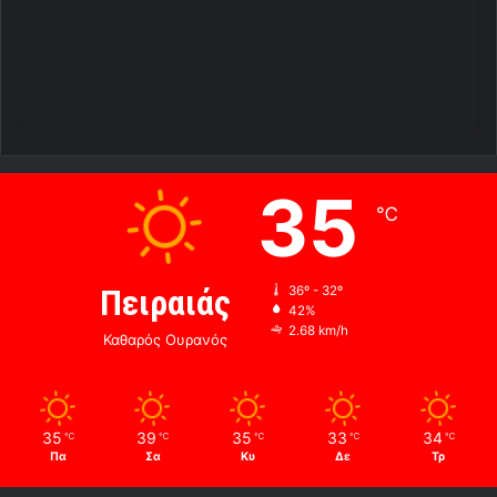
35
℃
Πειραιάς
36º - 32º
42%
2.68 km/h
Καθαρός Ουρανός
35
39
35
33
34
℃
℃
℃
℃
℃
Πα
Σα
Κυ
Δε
Τρ