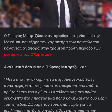
Ο Γιώργος Μπαρτζώκας αναφέρθηκε στη νίκη επί της
Μακάμπι και εξήρε τον χαρακτήρα των παικτών του
κάνοντας αναφορά στην τρομερή πρώτη περίοδο των
ρεκορ για τον Ολυμπιακό
Αναλυτικά όσα είπε ο Γιώργος Μπαρτζώκας:
“
Μετά από την σκληρή ήττα στην Αναντολού Εφές
ανακάμψαμε απόψε, ήμασταν αποφασιστικοί από το
πρώτο λεπτό του αγώνα. Η απόδοσή μας στο πρώτο
δεκάλεπτο ήταν πραγματικά πολύ καλή και στα δύο μέρη
του γηπέδου. Δώσαμε τον τόνο από νωρίς για να
κερδίσουμε αυτόν τον αγώνα. Συγχαρητήρια στους