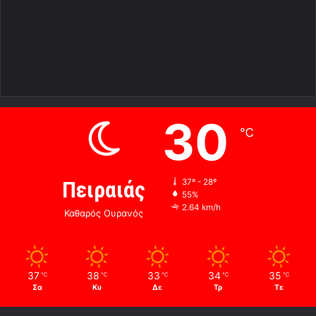
30
℃
Πειραιάς
37º - 28º
55%
2.64 km/h
Καθαρός Ουρανός
37
38
33
34
35
℃
℃
℃
℃
℃
Σα
Κυ
Δε
Τρ
Τε