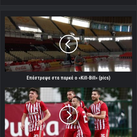
Επέστρεψε
στα
παρκέ
ο
«Kill-
Bill»
(pics)
Επέστρεψε στα παρκέ ο «Kill-Bill» (pics)
Θρύλος
-
Τούρμπο!