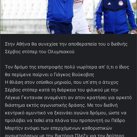
Στην Αθήνα θα συνεχίσε την αποθεραπεία του ο διεθνής
Σέρβος στόπερ του Ολυμπιακού
Τον δρόμο της επιστροφής πολύ νωρίτερα απ’ ό,τι ο ίδιος
θα περίμενε παίρνει ο Γιάγκος Βούκοβιτς
Η θλάση στον οπίσθιοι μηριαίο, που υπ΄στη ο άτυχος
Σέρβος στόπερ κατά τη διάρκεια του φιλικού με την
Λέγκια Γκντανσκ αναμένετι αν ατον κρατήσει για αρκετό
διάστημα εκτός αγωνιστικής δράσης. Με τον διεθνή
κεντρικό αμυντικό να ξκεινάει αγώνα δρόμου, ώστε να
προλάβει να τεθεί στα πλάνα του προπονητή ου Πέδρο
Μαρτίςν ενόψει των επερχόμενων καθοριστικών
αναμετρήσεων με την Βικτόρια Πλεζν για τον δεύτερο