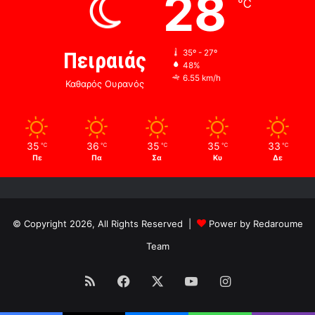
28
℃
Πειραιάς
35º - 27º
48%
6.55 km/h
Καθαρός Ουρανός
35
36
35
35
33
℃
℃
℃
℃
℃
Πε
Πα
Σα
Κυ
Δε
© Copyright 2026, All Rights Reserved |
Power by Redaroume
Team
RSS
Facebook
X
YouTube
Instagram