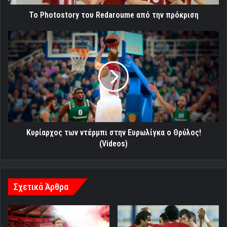
Το Photostory του Redaroume από την πρόκριση
Κυρίαρχος
των
ντέρμπι
στην
Ευρωλίγκα
ο
Θρύλος!
(Videos)
Κυρίαρχος των ντέρμπι στην Ευρωλίγκα ο Θρύλος!
(Videos)
Σχετικά Άρθρα