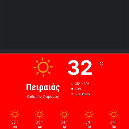
32
℃
Πειραιάς
35º - 30º
53%
5.81 km/h
Καθαρός Ουρανός
35
35
34
34
34
℃
℃
℃
℃
℃
Κυ
Δε
Τρ
Τε
Πε