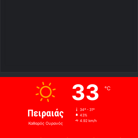
33
℃
Πειραιάς
34º - 31º
43%
4.92 km/h
Καθαρός Ουρανός