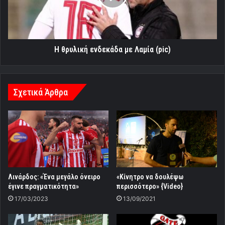
(pic)
Η θρυλική ενδεκάδα με Λαμία (pic)
Σχετικά Άρθρα
Λινάρδος: «Ένα μεγάλο όνειρο
«Κίνητρο να δουλέψω
έγινε πραγματικότητα»
περισσότερο» {Video}
17/03/2023
13/09/2021