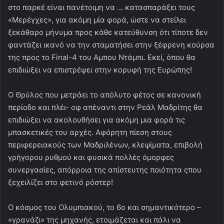
στο παρκέ είναι πανέτοιμη να … κατασπαράξει τους
«Μερέγχες», για ακόμη μία φορά, ώστε να στείλει
ξεκάθαρο μήνυμα προς κάθε κατεύθυνση ότι τίποτε δεν
φαντάζει ικανό να την σταματήσει στην ξέφρενη κούρσα
της προς το Final-4 του Αμπου Ντάμπι. Εκεί, όπου θα
επιδιώξει να επιστρέψει στην κορυφή της Ευρώπης!
Ο Θρύλος που μετράει το απόλυτο φέτος σε κανονική
περίοδο και πλέι- οφ απέναντι στην Ρεάλ Μαδρίτης θα
επιδιώξει να ακολουθήσει για ακόμη μια φορά τις
μπασκετικές του αρχές. Αφόρητη πίεση στους
περιφερειακούς των Μαδριλένων, κλεψίματα, επιβολή
γρήγορου ρυθμού και φυσικά πολλές όμορφες
συνεργασίες, απόρροια της απίστευτης ποιότητα ςπου
ξεχειλίζει στο φετινό ρόστερ!
Ο κόσμος του Ολυμπιακού, το 6ο και σημαντικότερο –
«γρανάζι» της μηχανής, ετοιμάζεται και πάλι να