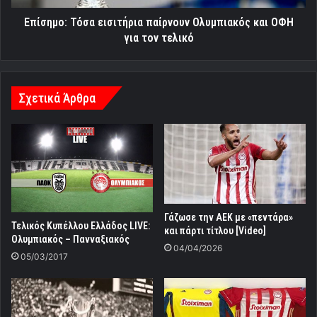
τον
τελικό
Επίσημο: Τόσα εισιτήρια παίρνουν Ολυμπιακός και ΟΦΗ
για τον τελικό
Σχετικά Άρθρα
Γάζωσε την ΑΕΚ με «πεντάρα»
Τελικός Κυπέλλου Ελλάδος LIVE:
και πάρτι τίτλου [Video]
Ολυμπιακός – Πανναξιακός
04/04/2026
05/03/2017