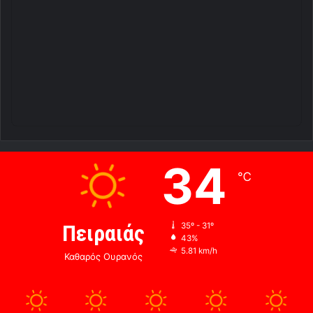
34
℃
Πειραιάς
35º - 31º
43%
5.81 km/h
Καθαρός Ουρανός