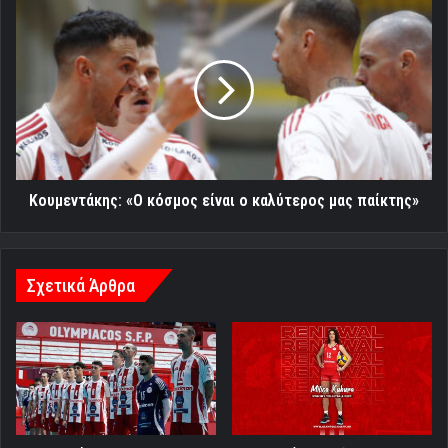
Κουμεντάκης:
«Ο
κόσμος
είναι
ο
καλύτερος
μας
παίκτης»
Κουμεντάκης: «Ο κόσμος είναι ο καλύτερος μας παίκτης»
Σχετικά Άρθρα