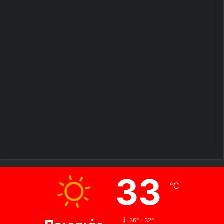
33
℃
36º - 32º