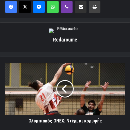
Messenger
WhatsApp
Viber
Κοινοποίηση μέσω ηλεκτρονικού ταχυδρομείου
Εκτύπωση
Redaroume
Ολυμπιακός
ONEX:
Ντέρμπι
κορυφής
Ολυμπιακός ONEX: Ντέρμπι κορυφής