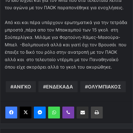
To ίδιο ισχύει και για τον Μπα που στα τελευταία λεπτά
του αγώνα με τον ΠΑΟΚ παραπονέθηκε για ενοχλήσεις.
Από κει και πέρα υπάρχουν ερωτηματικά για την τετράδα
μπροστά ,πέρα απο τον Μπακαμπού των 15 γκολ στη
Σούπερλίγκα. Μιλάμε για Φορτούνη-Χάμες-Mασούρα-
Μπιελ -Βαλμπουενά αλλά και γιατί όχι τον Βρουσάι που
έπαιξε το δικό του ρόλο στην ανατροπή με τον ΠΑΟΚ
αλλά και στο τελευταίο ντέρμπι με τον Παναθηναϊκό
όπου είχε σκοράρει αλλά το γκολ του ακυρώθηκε.
ΑΝΙΓΚΟ
ΕΝΔΕΚΑΔΑ
ΟΛΥΜΠΙΑΚΟΣ
Messenger
WhatsApp
Viber
Κοινοποίηση μέσω ηλεκτρονικού ταχυδρομείου
Εκτύπωση