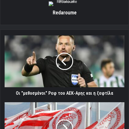
Redaroume
Οι
"μεθυσμένοι"
Ρεφ
του
ΑΕΚ-
Αρης
και
η
ξεφτίλα
Οι "μεθυσμένοι" Ρεφ του ΑΕΚ-Αρης και η ξεφτίλα
ΠΑΕ
Ολυμπιακός:
Πραξικόπημα
η
αλλαγή