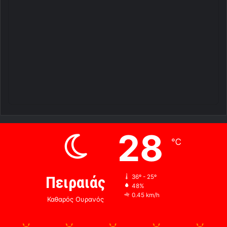
28
℃
Πειραιάς
36º - 25º
48%
0.45 km/h
Καθαρός Ουρανός