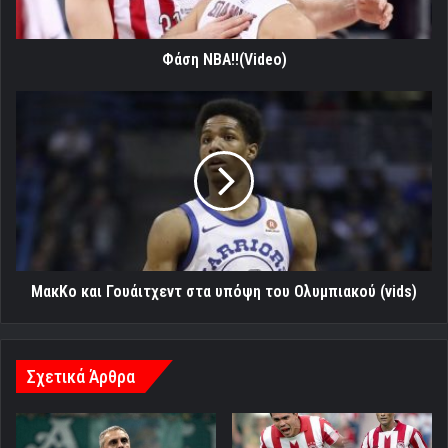
Φάση NBA!!(Video)
ΜακΚο
και
Γουάιτχεντ
στα
υπόψη
του
Ολυμπιακού
(vids)
ΜακΚο και Γουάιτχεντ στα υπόψη του Ολυμπιακού (vids)
Σχετικά Άρθρα