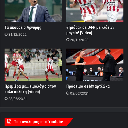
Τα άκουσε ο Αργύρης
«Τριάρα» σε ΟΦΗ με «λάτιν»
μαγεία! [Video]
31/12/2022
20/11/2023
Πρεμιέρα με… τιμολόγιο στον
Πρόστιμο σε Μπαρτζώκα
καλό πελάτη (video)
02/02/2021
28/08/2021
Tο κανάλι μας στο Youtube