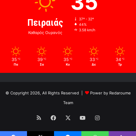
35
Πειραιάς
37º - 32º
44%
3.58 km/h
Καθαρός Ουρανός
35
39
35
33
34
℃
℃
℃
℃
℃
Πα
Σα
Κυ
Δε
Τρ
© Copyright 2026, All Rights Reserved |
Power by Redaroume
Team
RSS
Facebook
X
YouTube
Instagram