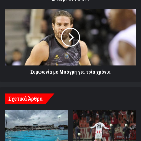
Συμφωνία
με
Μπόγρη
για
τρία
χρόνια
Συμφωνία με Μπόγρη για τρία χρόνια
Σχετικά Άρθρα