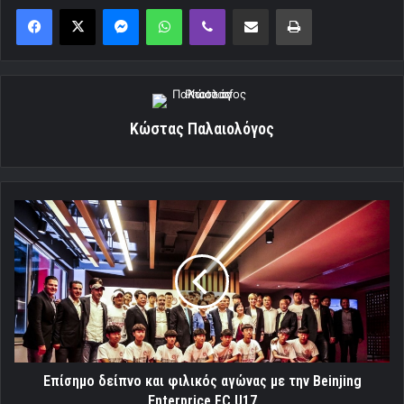
Messenger
WhatsApp
Viber
Κοινοποίηση μέσω ηλεκτρονικού ταχυδρομείου
Εκτύπωση
Κώστας Παλαιολόγος
Επίσημο
δείπνο
και
φιλικός
αγώνας
με
την
Beinjing
Enterprice
FC
Επίσημο δείπνο και φιλικός αγώνας με την Beinjing
U17
Enterprice FC U17