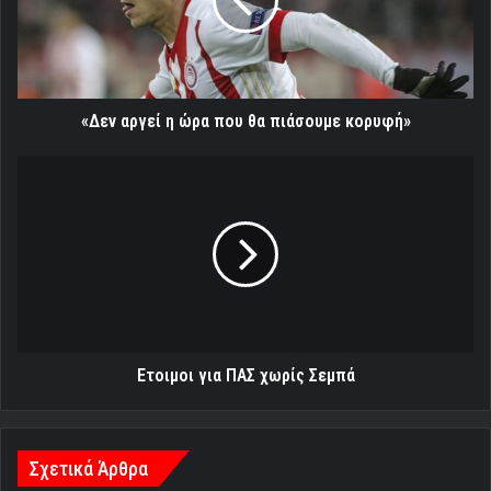
που
θα
πιάσουμε
κορυφή»
«Δεν αργεί η ώρα που θα πιάσουμε κορυφή»
Ετοιμοι
για
ΠΑΣ
χωρίς
Σεμπά
Ετοιμοι για ΠΑΣ χωρίς Σεμπά
Σχετικά Άρθρα