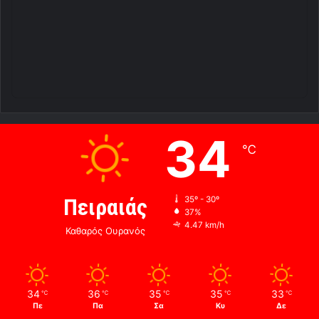
34
℃
Πειραιάς
35º - 30º
37%
4.47 km/h
Καθαρός Ουρανός
34
36
35
35
33
℃
℃
℃
℃
℃
Πε
Πα
Σα
Κυ
Δε