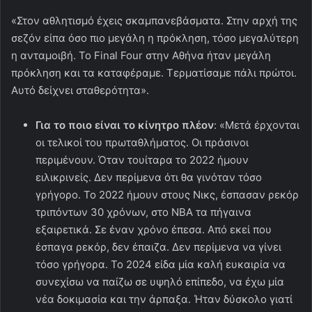
«Στον αθλητισμό έχεις σκαμπανεβάσματα. Στην αρχή της
σεζόν είπα όσο πιο μεγάλη η πρόκληση, τόσο μεγαλύτερη
η ανταμοιβή. Το Final Four στην Αθήνα ήταν μεγάλη
πρόκληση και τα καταφέραμε. Τερματίσαμε πάλι πρώτοι.
Αυτό δείχνει σταθερότητα».
Για το ποιο είναι το κίνητρο πλέον
: «Μετά έρχονται
οι τελικοί του πρωταθλήματος. Οι πράσινοι
περιμένουν. Όταν τουίταρα το 2022 ήμουν
ειλικρινείς. Δεν περίμενα ότι θα γινόταν τόσο
γρήγορο. Το 2022 ήμουν στους Νικς, έσπασαν ρεκόρ
τριπόντων 30 χρόνων, στο ΝΒΑ τα πήγαινα
εξαιρετικά. Σε έναν χρόνο έπεσα. Από εκεί που
έσπαγα ρεκόρ, δεν έπαιζα. Δεν περίμενα να γίνει
τόσο γρήγορα. Το 2024 είδα μία καλή ευκαιρία να
συνεχίσω να παίζω σε υψηλό επίπεδο, να έχω μία
νέα δοκιμασία και την άρπαξα. Ήταν δύσκολο γιατί