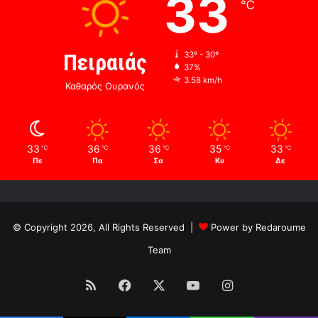
33
℃
Πειραιάς
33º - 30º
37%
3.58 km/h
Καθαρός Ουρανός
33
36
36
35
33
℃
℃
℃
℃
℃
Πε
Πα
Σα
Κυ
Δε
© Copyright 2026, All Rights Reserved |
Power by Redaroume
Team
RSS
Facebook
X
YouTube
Instagram