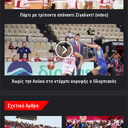
Πάρτι με τρίποντα απέναντι Σίγκλεντ! (video)
Χωρίς
την
Λούκα
στο
ντέρμπι
κορυφής
ο
Ολυμπιακός
Χωρίς την Λούκα στο ντέρμπι κορυφής ο Ολυμπιακός
Σχετικά Άρθρα