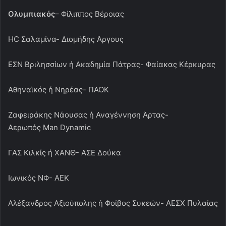
Ολυμπιακός
– Φίλιππος Βέροιας
HC Σαλαμίνα- Διομήδης Άργους
ΕΣΝ Βριλησσίων ή Ακαδημία Πάτρας- Φαίακας Κέρκυρας
Αθηναϊκός ή Νηρέας- ΠΑΟΚ
Ζαφειράκης Νάουσας ή Αναγέννηση Άρτας-
Αερωπός Man Dynamic
ΓΑΣ Κιλκίς ή ΧΑΝΘ- ΑΣΕ Δούκα
Ιωνικός ΝΦ- ΑΕΚ
Αλέξανδρος Αξιούπολης ή Φοίβος Συκεών- ΑΕΣΧ Πυλαίας