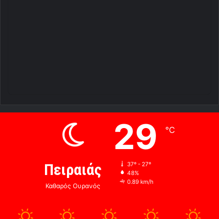
29
℃
Πειραιάς
37º - 27º
48%
0.89 km/h
Καθαρός Ουρανός