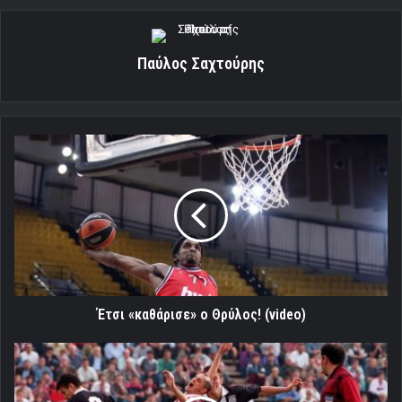
Παύλος Σαχτούρης
Έτσι
«καθάρισε»
ο
Θρύλος!
(video)
Έτσι «καθάρισε» ο Θρύλος! (video)
«Τριάρα«
στην
Καλάματα