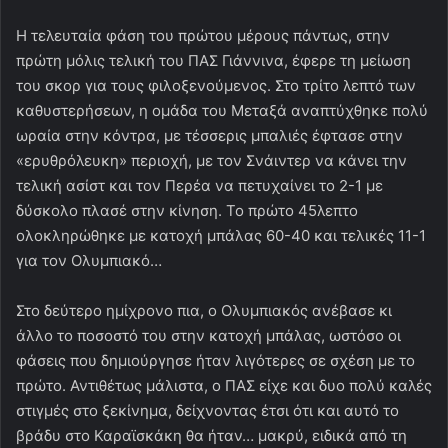
Η τελευταία φάση του πρώτου μέρους πάντως, στην
πρώτη μόλις τελική του ΠΑΣ Γιάννινα, έφερε τη μείωση
του σκορ για τους φιλοξενούμενος. Στο τρίτο λεπτό των
καθυστερήσεων, η ομάδα του Μεταξά αναπτύχθηκε πολύ
ωραία στην κόντρα, με τέσσερις μπαλιές έφτασε στην
«ερυθρόλευκη» περιοχή, με τον Σνάιντερ να κάνει την
τελική ασίστ και τον Περέα να πετυχαίνει το 2-1 με
δύσκολο πλασέ στην κίνηση. Το πρώτο 45λεπτο
ολοκληρώθηκε με κατοχή μπάλας 60-40 και τελικές 11-1
για τον Ολυμπιακό…
Στο δεύτερο ημίχρονο πια, ο Ολυμπιακός ανέβασε κι
άλλο το ποσοστό του στην κατοχή μπάλας, ωστόσο οι
φάσεις που δημιούργησε ήταν λιγότερες σε σχέση με το
πρώτο. Αντιθέτως μάλιστα, ο ΠΑΣ είχε και δυο πολύ καλές
στιγμές στο ξεκίνημα, δείχνοντας έτσι ότι και αυτό το
βράδυ στο Καραϊσκάκη θα ήταν… μακρύ, ειδικά από τη