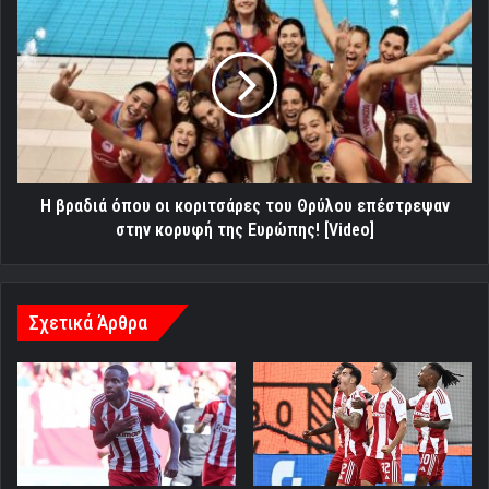
βραδιά
όπου
οι
κοριτσάρες
του
Θρύλου
επέστρεψαν
στην
κορυφή
Η βραδιά όπου οι κοριτσάρες του Θρύλου επέστρεψαν
της
στην κορυφή της Ευρώπης! [Video]
Ευρώπης!
[Video]
Σχετικά Άρθρα