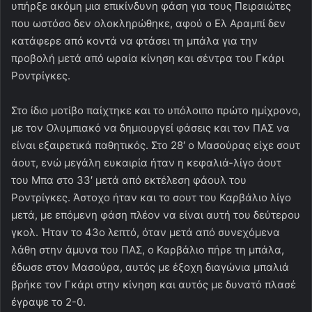
υπήρξε ακόμη μια επικίνδυνη φάση για τους Πειραιώτες
που ωστόσο δεν ολοκληρώθηκε, αφού ο Ελ Αραμπί δεν
κατάφερε από κοντά να φτάσει τη μπάλα για την
προβολή μετά από ωραία κίνηση και σέντρα του Γκάρι
Ροντρίγκες.
Στο ίδιο μοτίβο παίχτηκε και το υπόλοιπο πρώτο ημίχρονο,
με τον Ολυμπιακό να δημιουργεί φάσεις και τον ΠΑΣ να
είναι εξαιρετικά παθητικός. Στο 28′ ο Μασούρας είχε σουτ
άουτ, ενώ μεγάλη ευκαιρία ήταν η κεφαλιά-λίγο άουτ
του Μπα στο 33′ μετά από εκτέλεση φάουλ του
Ροντρίγκες. Άστοχο ήταν και το σουτ του Καρβάλιο λίγο
μετά, με επόμενη φάση πλέον να είναι αυτή του δεύτερου
γκολ. Ήταν το 43ο λεπτό, όταν μετά από συνεχόμενα
λάθη στην άμυνα του ΠΑΣ, ο Καρβάλιο πήρε τη μπάλα,
έδωσε στον Μασούρα, αυτός με έξοχη διαγώνια μπαλιά
βρήκε τον Γκάρι στην κίνηση και αυτός με δυνατό πλασέ
έγραψε το 2-0.