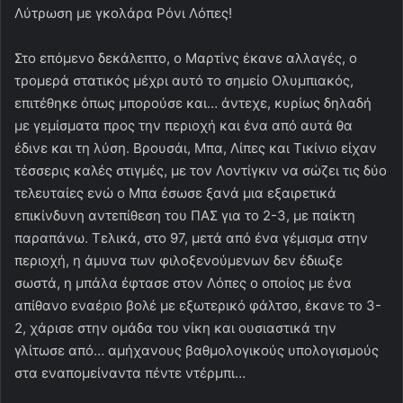
Λύτρωση με γκολάρα Ρόνι Λόπες!
Στο επόμενο δεκάλεπτο, ο Μαρτίνς έκανε αλλαγές, ο
τρομερά στατικός μέχρι αυτό το σημείο Ολυμπιακός,
επιτέθηκε όπως μπορούσε και… άντεχε, κυρίως δηλαδή
με γεμίσματα προς την περιοχή και ένα από αυτά θα
έδινε και τη λύση. Βρουσάι, Μπα, Λίπες και Τικίνιο είχαν
τέσσερις καλές στιγμές, με τον Λοντίγκιν να σώζει τις δύο
τελευταίες ενώ ο Μπα έσωσε ξανά μια εξαιρετικά
επικίνδυνη αντεπίθεση του ΠΑΣ για το 2-3, με παίκτη
παραπάνω. Τελικά, στο 97, μετά από ένα γέμισμα στην
περιοχή, η άμυνα των φιλοξενούμενων δεν έδιωξε
σωστά, η μπάλα έφτασε στον Λόπες ο οποίος με ένα
απίθανο εναέριο βολέ με εξωτερικό φάλτσο, έκανε το 3-
2, χάρισε στην ομάδα του νίκη και ουσιαστικά την
γλίτωσε από… αμήχανους βαθμολογικούς υπολογισμούς
στα εναπομείναντα πέντε ντέρμπι…