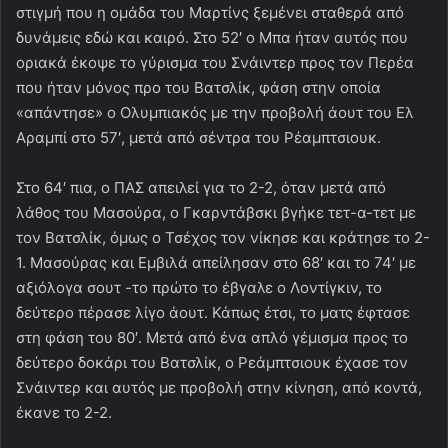
στιγμή που η ομάδα του Μαρτίνς ξεμένει σταθερά από
δυνάμεις εδώ και καιρό. Στο 52′ ο Μπα ήταν αυτός που
οριακά έκοψε το γύρισμα του Σνάιντερ προς τον Περέα
που ήταν μόνος προ του Βατσλίκ, φάση στην οποία
«απάντησε» ο Ολυμπιακός με την προβολή άουτ του Ελ
Αραμπί στο 57′, μετά από σέντρα του Ρέαμπτσιουκ.
Στο 64′ πια, ο ΠΑΣ απειλεί για το 2-2, όταν μετά από
λάθος του Μασούρα, ο Γκαρντάβσκι βγήκε τετ-α-τετ με
τον Βατσλίκ, όμως ο Τσέχος τον νίκησε και κράτησε το 2-
1. Μασούρας και Εμβιλά απείλησαν στο 68′ και το 74′ με
αξιόλογα σουτ -το πρώτο το έβγαλε ο Λοντίγκιν, το
δεύτερο πέρασε λίγο άουτ. Κάπως έτσι, το ματς έφτασε
στη φάση του 80′. Μετά από ένα απλό γέμισμα προς το
δεύτερο δοκάρι του Βατσλίκ, ο Ρεάμπτσιουκ έχασε τον
Σνάιντερ και αυτός με προβολή στην κίνηση, από κοντά,
έκανε το 2-2.