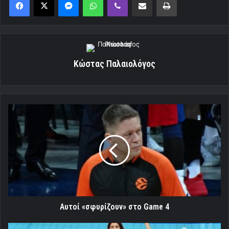
Κώστας Παλαιολόγος
Αυτοί
«σφυρίζουν»
στο
Game
4
Αυτοί «σφυρίζουν» στο Game 4
Η