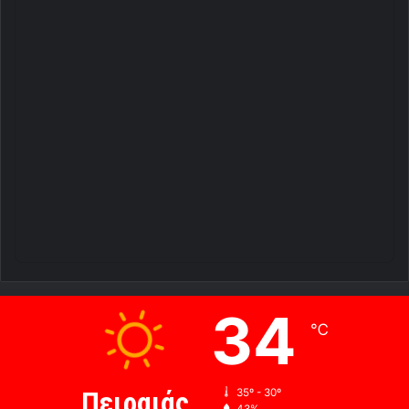
34
℃
Πειραιάς
35º - 30º