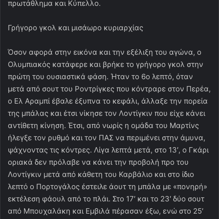
πρωτάθλημα και Κύπελλο.
Γρήγορο γκολ και μισάωρο κυριαρχίας
Όσον αφορά στην εικόνα και την εξέλιξη του αγώνα, ο
Ολυμπιακός κατάφερε και βρήκε το γρήγορο γκολ στην
πρώτη του ουσιαστικά φάση. Ήταν το 6ο λεπτό, όταν
μετά από σουτ του Ροντρίγκες που κόντραρε στον Περέα,
ο Ελ Αραμπί έβαλε έξυπνα το κεφάλι, άλλαξε την πορεία
της μπάλας και έτσι νίκησε τον Λοντίγκιν που είχε κάνει
αντίθετη κίνηση. Έτσι, από νωρίς η ομάδα του Μαρτίνς
ήλεγξε τον ρυθμό και τον ΠΑΣ να περιμένει στην άμυνα,
ψάχνοντας τις κόντρες. Λίγα λεπτά μετά, στο 13′, ο Γκάρι
οριακά δεν πρόλαβε να κάνει την προβολή προ του
Λοντίγκιν μετά από κάθετη του Καρβάλιο και στο ίδιο
λεπτό ο Πορτογάλος έστειλε άουτ τη μπάλα με «πονηρή»
εκτέλεση φάουλ από το πλάι. Στο 17′ και το 23′ δύο σουτ
από Μπουχαλάκη και Εμβιλά πέρασαν έξω, ενώ στο 25′