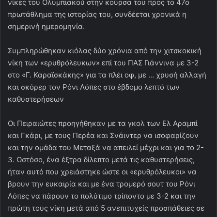
νίκες του Ολυμπιακού στην κούρσα του προς το 47ο
πρωτάθλημα της ιστορίας του, συνδέεται χρονικά η
σημερινή ημερομηνία.
Συμπληρώθηκαν κιόλας δύο χρόνια από την χιτσκοκική
νίκη των «ερυθρόλευκων» επί του ΠΑΣ Γιάννινα με 3-2
στο «Γ. Καραϊσκάκης» για τα πλέι οφ, με … χρυσή αλλαγή
και σκόρερ τον Ρόνι Λόπες στο έβδομο λεπτό των
καθυστερήσεων
Οι Πειραιώτες προηγήθηκαν με τα γκολ των Ελ Αραμπί
και Γκάρι, με τους Περέα και Σνάιντερ να ισοφαρίζουν
και την ομάδα του Μεταξά να απειλεί μέχρι και για το 2-
3. Ωστόσο, ένα έξτρα δίλεπτο μετά τις καθυστερήσεις,
ήταν αυτό που χρειάστηκε ώστε οι «ερυθρόλευκοι» να
βρουν την ευκαιρία και με ένα τρομερό σουτ του Ρόνι
Λόπες να πάρουν το πολύτιμο τρίποντο με 3-2 και την
πρώτη τους νίκη μετά από 5 ανεπιτυχείς προσπάθειες σε