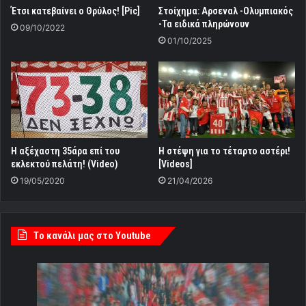
Έτσι κατεβαίνει ο Θρύλος! [Pic]
Στοίχημα: Αρσεναλ -Ολυμπιακός
-Τα ειδικά πληρώνουν
09/10/2022
01/10/2025
Η αξέχαστη 35άρα επί του
Η στέψη για το τέταρτο αστέρι!
εκλεκτού πελάτη! (Video)
[Videos]
19/05/2020
21/04/2026
Tο κανάλι μας στο Youtube